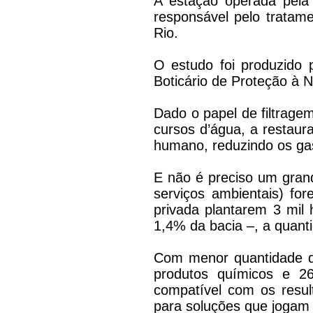
A estação operada pela
responsável pelo tratam
Rio.
O estudo foi produzido 
Boticário de Proteção à 
Dado o papel de filtrag
cursos d’água, a restau
humano, reduzindo os ga
E não é preciso um gran
serviços ambientais) fo
privada plantarem 3 mil
1,4% da bacia –, a quant
Com menor quantidade d
produtos químicos e 2
compatível com os result
para soluções que jogam 