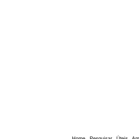
Home
Pesquisar
Úteis
Am