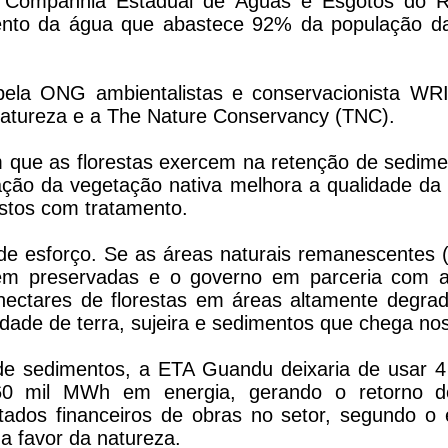
 Companhia Estadual de Águas e Esgotos do R
ento da água que abastece 92% da população da
pela ONG ambientalistas e conservacionista WR
Natureza e a The Nature Conservancy (TNC).
em que as florestas exercem na retenção de sedim
ração da vegetação nativa melhora a qualidade da
stos com tratamento.
de esforço. Se as áreas naturais remanescentes (
rem preservadas e o governo em parceria com a 
 hectares de florestas em áreas altamente degra
idade de terra, sujeira e sedimentos que chega nos
e sedimentos, a ETA Guandu deixaria de usar 4 
60 mil MWh em energia, gerando o retorno d
ados financeiros de obras no setor, segundo o e
a favor da natureza.