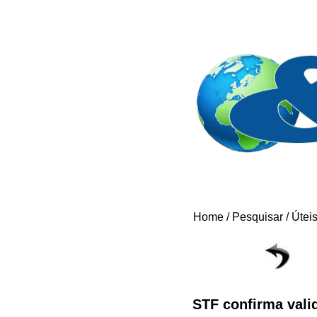
Home
/
Pesquisar
/
Útei
STF confirma valid