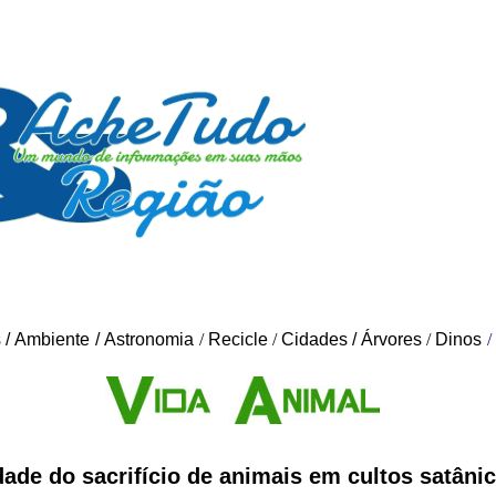
s
/
Ambiente
/
Astronomia
/
Recicle
/
Cidades
/
Árvores
/
Dinos
/
ade do sacrifício de animais em cultos satânic