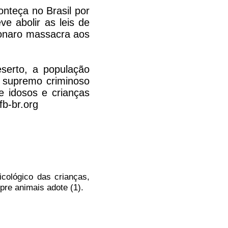
nteça no Brasil por
e abolir as leis de
sonaro massacra aos
eserto, a população
e supremo criminoso
e idosos e crianças
fb-br.org
cológico das crianças,
re animais adote (1).