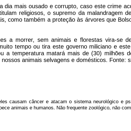
a dia mais ousado e corrupto, caso este crime aco
titulam religiosos, o supremo da malandragem dev
is, como também a proteção às árvores que Bol
tes a morrer, sem animais e florestas vira-se d
 muito tempo ou tira este governo miliciano e est
u a temperatura matará mais de (30) milhões d
 nossos animais selvagens e domésticos. Fonte: s
eles causam câncer e atacam o sistema neurológico e psi
ece animais e humanos. Não frequente zoológico, não comp