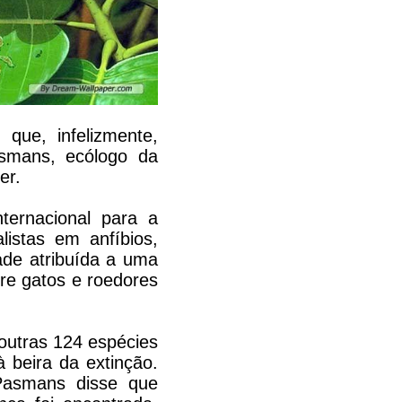
que, infelizmente,
smans, ecólogo da
er.
ternacional para a
istas em anfíbios,
ade atribuída a uma
re gatos e roedores
 outras 124 espécies
 beira da extinção.
Pasmans disse que