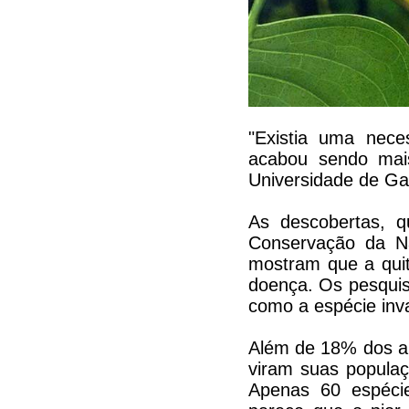
"Existia uma nece
acabou sendo mai
Universidade de Gan
As descobertas, q
Conservação da Na
mostram que a quit
doença. Os pesquis
como a espécie inva
Além de 18% dos anf
viram suas populaç
Apenas 60 espéci