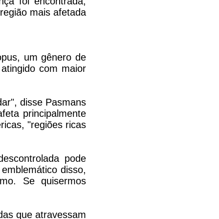
ça foi encontrada,
região mais afetada
lopus, um gênero de
 atingido com maior
dar", disse Pasmans
feta principalmente
cas, "regiões ricas
 descontrolada pode
 emblemático disso,
smo. Se quisermos
adas que atravessam