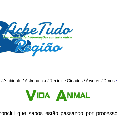
s
/
Ambiente
/
Astronomia
/
Recicle
/
Cidades
/
Árvores
/
Dinos
/
conclui que sapos estão passando por processo 