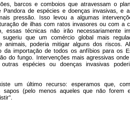
iões, barcos e comboios que atravessam o plane
e Pandora de espécies e doenças invasivas, e a
mais pressão. Isso levou a algumas intervenç
turação de ilhas com ratos invasores ou com a 
o, essas técnicas não irão necessariamente i
 sugeriu que um comércio global mais regulad
 animais, poderia mitigar alguns dos riscos. Al
o da importação de todos os anfíbios para os 
ão do fungo. Intervenções mais agressivas ond
u outras espécies ou doenças invasivas poder
existe um último recurso: esperamos que, co
s sapos (pelo menos aqueles que não forem e
stir".