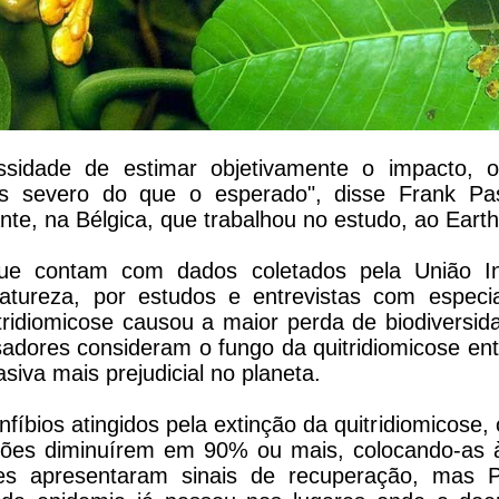
ssidade de estimar objetivamente o impacto, o 
s severo do que o esperado", disse Frank Pa
te, na Bélgica, que trabalhou no estudo, ao Earth
ue contam com dados coletados pela União In
tureza, por estudos e entrevistas com especial
ridiomicose causou a maior perda de biodiversid
adores consideram o fungo da quitridiomicose ent
siva mais prejudicial no planeta.
íbios atingidos pela extinção da quitridiomicose,
ões diminuírem em 90% ou mais, colocando-as à
es apresentaram sinais de recuperação, mas 