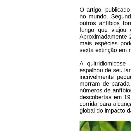
O artigo, publicado
no mundo. Segundo
outros anfíbios f
fungo que viajou
Aproximadamente 2
mais espécies po
sexta extinção em 
A quitridiomicos
espalhou de seu la
incrivelmente peq
morram de parada c
números de anfíbio
descobertas em 19
corrida para alcanç
global do impacto 