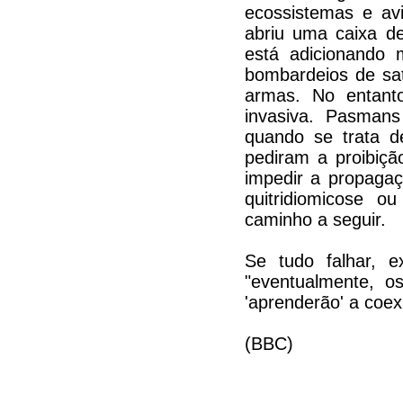
ecossistemas e av
abriu uma caixa d
está adicionando 
bombardeios de sa
armas. No entant
invasiva. Pasmans
quando se trata de
pediram a proibiçã
impedir a propagaç
quitridiomicose o
caminho a seguir.
Se tudo falhar, 
"eventualmente, o
'aprenderão' a coexi
(BBC)