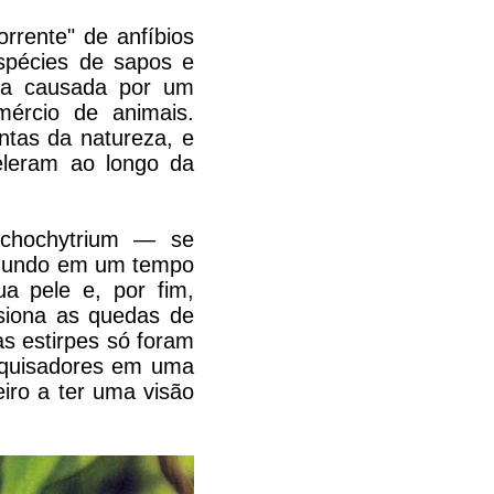
orrente" de anfíbios
spécies de sapos e
nça causada por um
ércio de animais.
tas da natureza, e
leram ao longo da
achochytrium — se
o mundo em um tempo
a pele e, por fim,
lsiona as quedas de
s estirpes só foram
squisadores em uma
eiro a ter uma visão