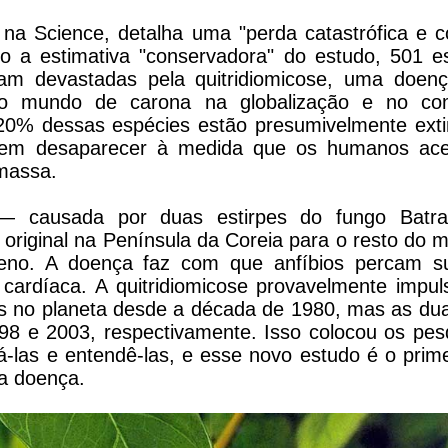
 na Science, detalha uma "perda catastrófica e c
 a estimativa "conservadora" do estudo, 501 e
oram devastadas pela quitridiomicose, uma doe
 o mundo de carona na globalização e no com
0% dessas espécies estão presumivelmente extin
dem desaparecer à medida que os humanos ace
massa.
e — causada por duas estirpes do fungo Batr
r original na Península da Coreia para o resto d
ueno. A doença faz com que anfíbios percam su
ardíaca. A quitridiomicose provavelmente impu
s no planeta desde a década de 1980, mas as dua
98 e 2003, respectivamente. Isso colocou os pe
á-las e entendê-las, e esse novo estudo é o prim
da doença.