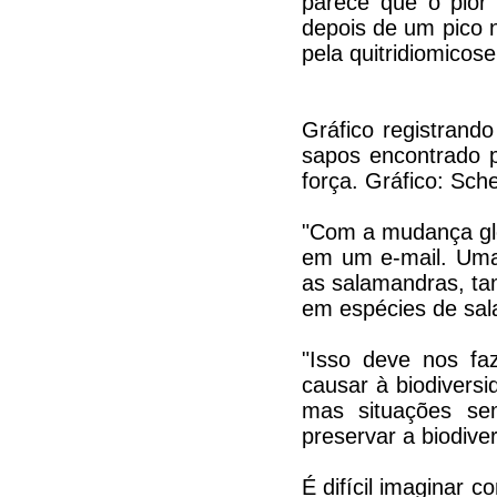
parece que o pior
depois de um pico 
pela quitridiomicos
Gráfico registrand
sapos encontrado p
força. Gráfico: Sche
"Com a mudança glo
em um e-mail. Uma 
as salamandras, ta
em espécies de sal
"Isso deve nos faz
causar à biodivers
mas situações se
preservar a biodiver
É difícil imaginar