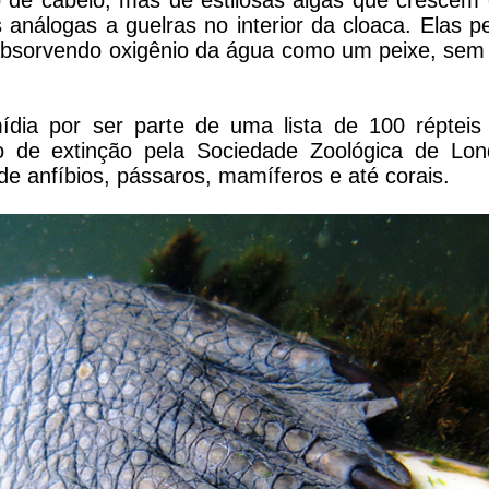
o de cabelo, mas de estilosas algas que crescem
análogas a guelras no interior da cloaca. Elas 
absorvendo oxigênio da água como um peixe, sem 
ídia por ser parte de uma lista de 100 répteis 
o de extinção pela Sociedade Zoológica de Lon
e anfíbios, pássaros, mamíferos e até corais.