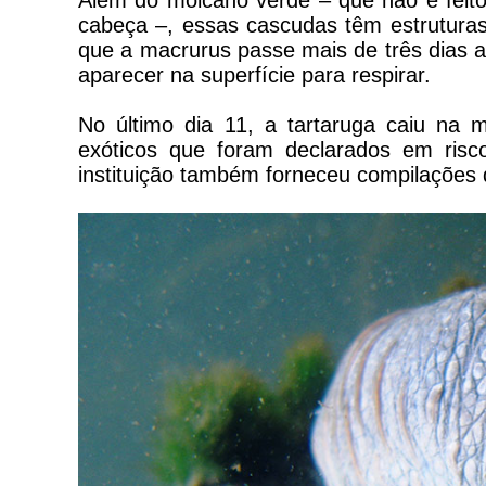
Além do moicano verde – que não é feit
cabeça –, essas cascudas têm estruturas 
que a macrurus passe mais de três dias 
aparecer na superfície para respirar.
No último dia 11, a tartaruga caiu na m
exóticos que foram declarados em risc
instituição também forneceu compilações d