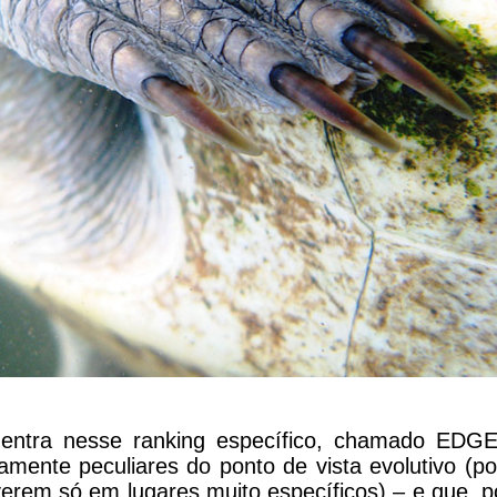
entra nesse ranking específico, chamado EDGE
mente peculiares do ponto de vista evolutivo (po
verem só em lugares muito específicos) – e que, p