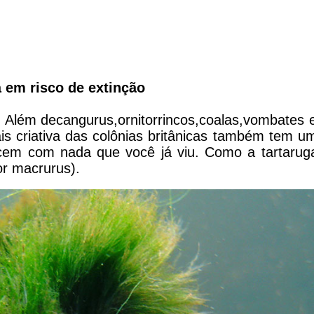
á em risco de extinção
 Além decangurus,ornitorrincos,coalas,vombates 
is criativa das colônias britânicas também tem u
ecem com nada que você já viu. Como a tartaruga
or macrurus).