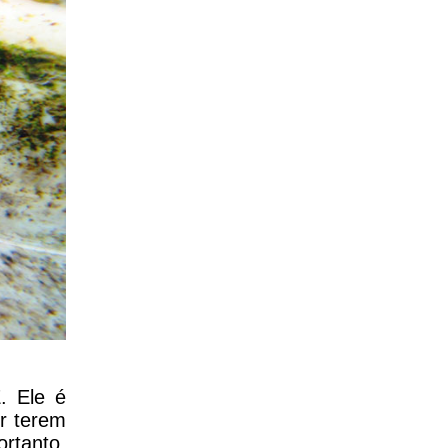
. Ele é
r terem
ortanto,