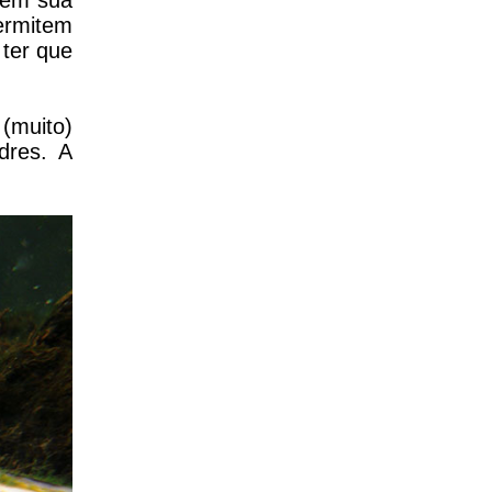
 em sua
permitem
ter que
(muito)
dres. A