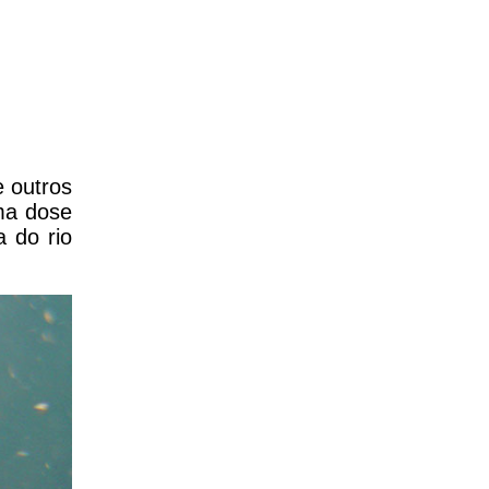
e outros
ma dose
 do rio