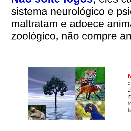
sistema neurológico e ps
maltratam e adoece anim
zoológico, não compre an
c
d
m
t
f