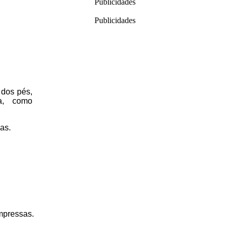
Publicidades
Publicidades
 dos pés,
ta, como
as.
mpressas.