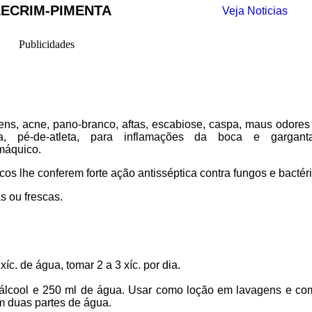
ECRIM-PIMENTA
Veja Noticias
Publicidades
ens, acne, pano-branco, aftas, escabiose, caspa, maus odores
iosa, pé-de-atleta, para inflamações da boca e gargan
máquico.
cos lhe conferem forte ação antisséptica contra fungos e bactéri
s ou frescas.
íc. de água, tomar 2 a 3 xíc. por dia.
de álcool e 250 ml de água. Usar como loção em lavagens e co
em duas partes de água.