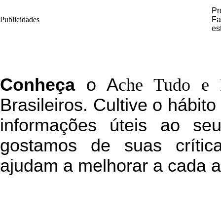
Pr
Publicidades
Fa
es
C
onheça
o
A
che Tudo e 
Brasileiros. Cultive o hábit
informações úteis
ao seu 
g
ostamos de suas crític
ajudam a melhorar a cada a