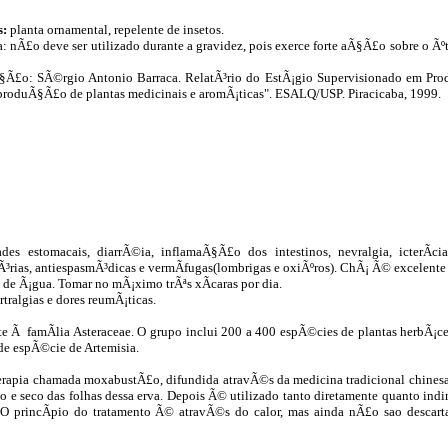
s:
planta ornamental, repelente de insetos.
: nÃ£o deve ser utilizado durante a gravidez, pois exerce forte aÃ§Ã£o sobre o Ãº
§Ã£o: SÃ©rgio Antonio Barraca. RelatÃ³rio do EstÃ¡gio Supervisionado em Pro
produÃ§Ã£o de plantas medicinais e aromÃ¡ticas". ESALQ/USP. Piracicaba, 1999.
des estomacais, diarrÃ©ia, inflamaÃ§Ã£o dos intestinos, nevralgia, icterÃ­ci
tÃ³rias, antiespasmÃ³dicas e vermÃ­fugas(lombrigas e oxiÃºros). ChÃ¡ Ã© excelente
tro de Ã¡gua. Tomar no mÃ¡ximo trÃªs xÃ­caras por dia.
tralgias e dores reumÃ¡ticas.
Ã famÃ­lia Asteraceae. O grupo inclui 200 a 400 espÃ©cies de plantas herbÃ¡ceas
de espÃ©cie de Artemisia.
erapia chamada moxabustÃ£o, difundida atravÃ©s da medicina tradicional chinesa
 e seco das folhas dessa erva. Depois Ã© utilizado tanto diretamente quanto indi
O princÃ­pio do tratamento Ã© atravÃ©s do calor, mas ainda nÃ£o sao descarta