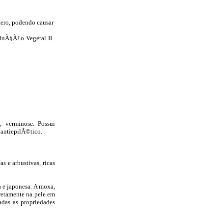
tero, podendo causar
duÃ§Ã£o Vegetal II.
a, verminose. Possui
 antiepilÃ©tico.
 e arbustivas, ricas
 e japonesa. A moxa,
retamente na pele em
das as propriedades