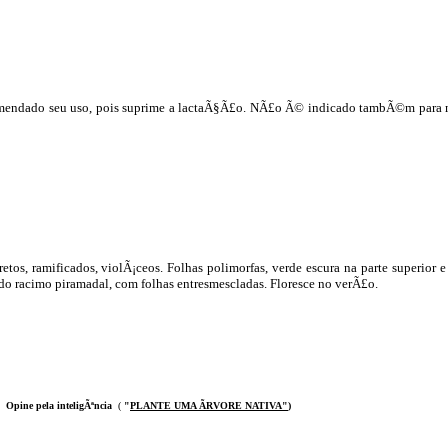
comendado seu uso, pois suprime a lactaÃ§Ã£o. NÃ£o Ã© indicado tambÃ©m para 
eretos, ramificados, violÃ¡ceos. Folhas polimorfas, verde escura na parte superior
ndo racimo piramadal, com folhas entresmescladas. Floresce no verÃ£o.
Opine pela inteligÃªncia
(
"
PLANTE UMA ÃRVOR
E NATIVA
"
)