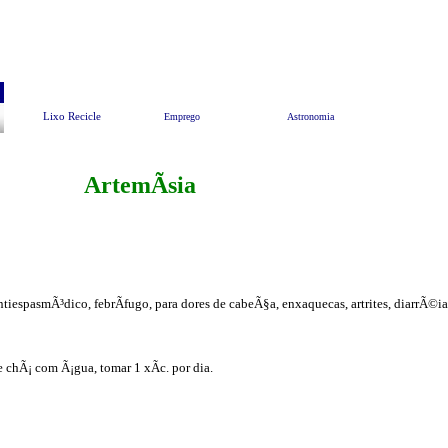
Pesquisar
Animais e Meio Ambiente
EndereÃ§os Ãº
Lixo Recicle
Emprego
Astronomia
ArtemÃ­sia
iespasmÃ³dico, febrÃ­fugo, para dores de cabeÃ§a, enxaquecas, artrites, diarrÃ©i
de chÃ¡ com Ã¡gua, tomar 1 xÃ­c. por dia.