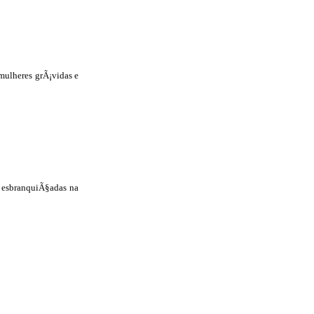
mulheres grÃ¡vidas e
 e esbranquiÃ§adas na