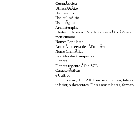
CosmÃ©tica
UtilizaÃ§Ã£o
Uso caseiro:
Uso culinÃ¡rio:
Uso mÃ¡gico:
Aromaterapia:
Efeitos colaterais: Para lactantes nÃ£o Ã© re
menstruadas.
Nomes Populares
ArtemÃ­sia, erva de sÃ£o JoÃ£o
Nome CientÃ­fico
FamÃ­lia das Compostas
Planeta
Planeta regente Ã© o SOL
CaracterÃ­sticas
e Cultivo
Planta vivaz, de atÃ© 1 metro de altura, talos 
inferior, pubescentes. Flores amarelentas, forma