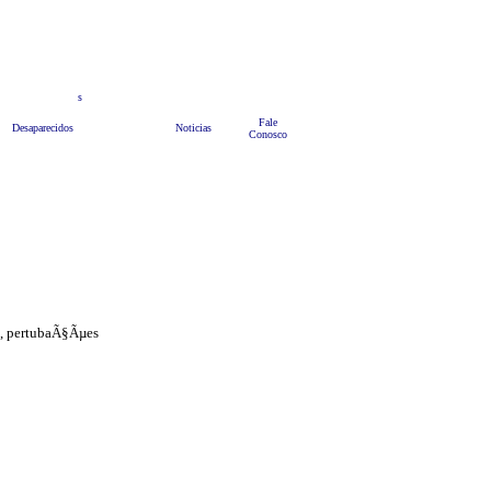
teis
s
Anuncie
Bate Papo
HOME
Fale
Desaparecidos
Noticias
Conosco
a, pertubaÃ§Ãµes