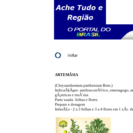
ARTEMÃSIA
(Chrysanthemum parthenium Bern.)
IndicaÃ§Ãµes: antileucorrÃ©ico, emenagogo, ant
gÃ¡stricas e insÃ´nia.
Parte usada: folhas e flores.
Preparo e dosagem
InfusÃ£o - 2 a 3 folhas e 3 a 4 flores em 1 xÃ­c. 