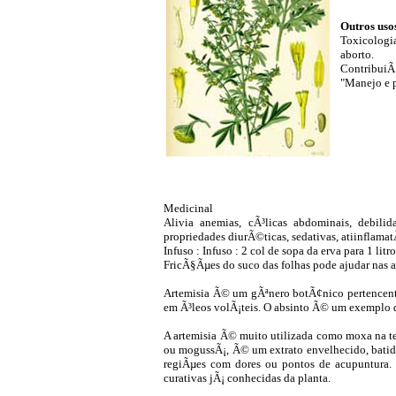
Outros uso
Toxicologia
aborto.
ContribuiÃ
"Manejo e 
Medicinal
Alivia anemias, cÃ³licas abdominais, debilida
propriedades diurÃ©ticas, sedativas, atiinflama
Infuso : Infuso : 2 col de sopa da erva para 1 li
FricÃ§Ãµes do suco das folhas pode ajudar nas ar
Artemisia Ã© um gÃªnero botÃ¢nico pertencente 
em Ã³leos volÃ¡teis. O absinto Ã© um exemplo 
A artemisia Ã© muito utilizada como moxa na t
ou mogussÃ¡, Ã© um extrato envelhecido, batido
regiÃµes com dores ou pontos de acupuntura. 
curativas jÃ¡ conhecidas da planta.