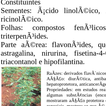
Constituintes
Sementes: Ã¡cido linolÃ©ico, 
ricinolÃ©ico.
Folhas: compostos fenÃ³lico
triterpenÃ³ides.
Parte aÃ©rea: flavonÃ³ides, quer
astragalina, nirurina, fisetina-4
triacontanol e hipofilantina.
RaÃ­zes: derivados flavÃ´nicos,
AÃ§Ã£o: diurÃ©tica, antibac
hepatoprotetora, anticancerÃ­ge
Propriedades: em estudos rea
algumas substÃ¢ncias (enco
mostraram aÃ§Ã£o protetora c
especiais, mostrou-se que Ã© a