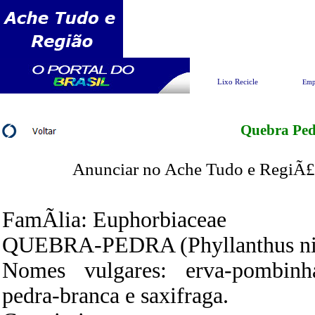
Pesquisar
Lixo Recicle
Emp
Quebra Pe
Anunciar no Ache Tudo e RegiÃ£o
FamÃ­lia: Euphorbiaceae
QUEBRA-PEDRA (Phyllanthus nir
Nomes vulgares: erva-pombinha
pedra-branca e saxifraga.