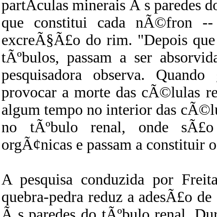
partÃ­culas minerais Ã s paredes d
que constitui cada nÃ©fron --
excreÃ§Ã£o do rim. "Depois que 
tÃºbulos, passam a ser absorvid
pesquisadora observa. Quando 
provocar a morte das cÃ©lulas r
algum tempo no interior das cÃ©lu
no tÃºbulo renal, onde sÃ£o
orgÃ¢nicas e passam a constituir o
A pesquisa conduzida por Freit
quebra-pedra reduz a adesÃ£o de c
Ã s paredes do tÃºbulo renal. Dura