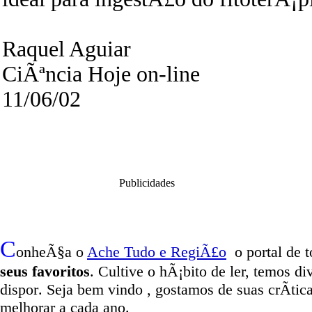
Raquel Aguiar
CiÃªncia Hoje on-line
11/06/02
Publicidades
C
onheÃ§a o
A
che Tudo e RegiÃ£o
o portal
de t
seus favoritos
. Cultive o hÃ¡bito de ler, temos
di
dispor
.
Seja b
em vindo
, g
ostamos de suas crÃ­tic
melhorar a cada ano.