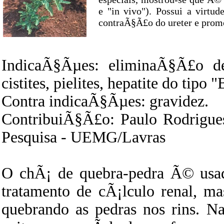
e "in vivo"). Possui a virtud
contraÃ§Ã£o do ureter e pro
IndicaÃ§Ãµes: eliminaÃ§Ã£o de 
cistites, pielites, hepatite do tipo "
Contra indicaÃ§Ãµes: gravidez.
ContribuiÃ§Ã£o: Paulo Rodrigues
Pesquisa - UEMG/Lavras
O chÃ¡ de quebra-pedra Ã© usad
tratamento de cÃ¡lculo renal, m
quebrando as pedras nos rins. Na