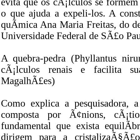
evita que os cÃ¡lculos se formem 
o que ajuda a expeli-los. A cons
quÃ­mica Ana Maria Freitas, do d
Universidade Federal de SÃ£o Pau
A quebra-pedra (Phyllantus nir
cÃ¡lculos renais e facilita s
MagalhÃ£es)
Como explica a pesquisadora,
composta por Ã¢nions, cÃ¡
fundamental que exista equilÃ­b
dirigem para a cristalizaÃ§Ã£