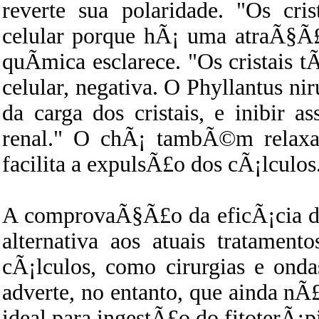
reverte sua polaridade. "Os cr
celular porque hÃ¡ uma atraÃ§Ã£
quÃ­mica esclarece. "Os cristais t
celular, negativa. O Phyllantus ni
da carga dos cristais, e inibir 
renal." O chÃ¡ tambÃ©m relaxa 
facilita a expulsÃ£o dos cÃ¡lculos
A comprovaÃ§Ã£o da eficÃ¡cia d
alternativa aos atuais tratament
cÃ¡lculos, como cirurgias e ond
adverte, no entanto, que ainda n
ideal para ingestÃ£o do fitoterÃ¡p