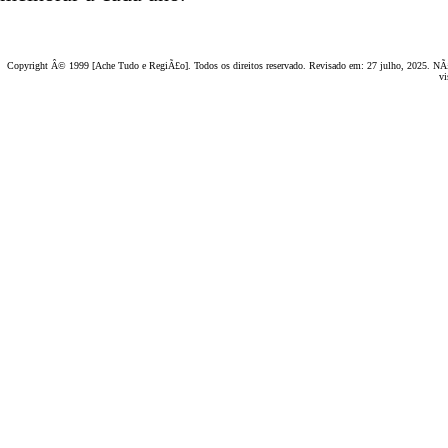
Copyright Â© 1999 [Ache Tudo e RegiÃ£o]. Todos os direitos reservado. Revisado em:
27 julho, 2025
. NÃ£
vi