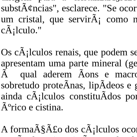
substÃ¢ncias", esclarece. "Se o
um cristal, que servirÃ¡ como 
cÃ¡lculo."
Os cÃ¡lculos renais, que podem se
apresentam uma parte mineral (ge
Ã qual aderem Ã­ons e macro
sobretudo proteÃ­nas, lipÃ­deos e
ainda cÃ¡lculos constituÃ­dos po
Ãºrico e cistina.
A formaÃ§Ã£o dos cÃ¡lculos ocor