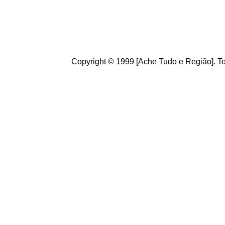
g
ostamos de suas crít
ajudam a melhorar a ca
Copyright © 1999 [Ache Tudo e Região]. To