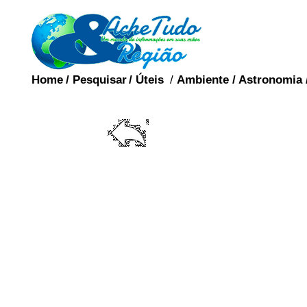
Home
/
Pesquisar
/
Úteis
/
Ambiente
/
Astronomia
BISS
A bissexualidade con
emocional e espiritual