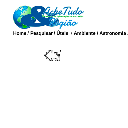
Home
/
Pesquisar
/
Úteis
/
Ambiente
/
Astronomia
HETERO
Heterossexualidade
identificada por hete