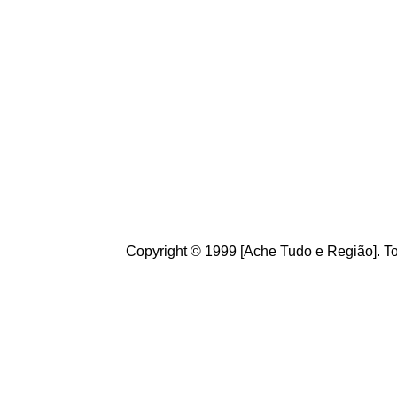
Conheça
o
A
che Tudo
Brasileiros. Cultive o h
de informações úteis
ao
g
ostamos de suas crít
ajudam a melhorar a ca
Copyright © 1999 [Ache Tudo e Região]. To