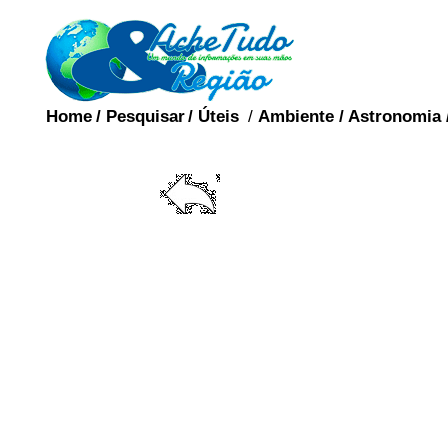
Home
/
Pesquisar
/
Úteis
/
Ambiente
/
Astronomia
ORG
Os órgãos sexuais sã
diretamente envolvido