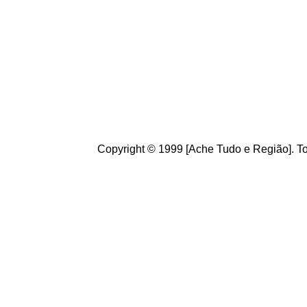
de informações úteis
ao
g
ostamos de suas crít
ajudam a melhorar a ca
Copyright © 1999 [Ache Tudo e Região]. To