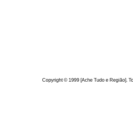
Brasileiros. Cultive o h
de informações úteis
ao
g
ostamos de suas crít
ajudam a melhorar a ca
Copyright © 1999 [Ache Tudo e Região]. To