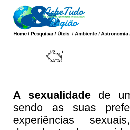
Home
/
Pesquisar
/
Úteis
/
Ambiente
/
Astronomia
SEXUAL
A sexualidade
de um 
sendo as suas prefer
experiências sexua