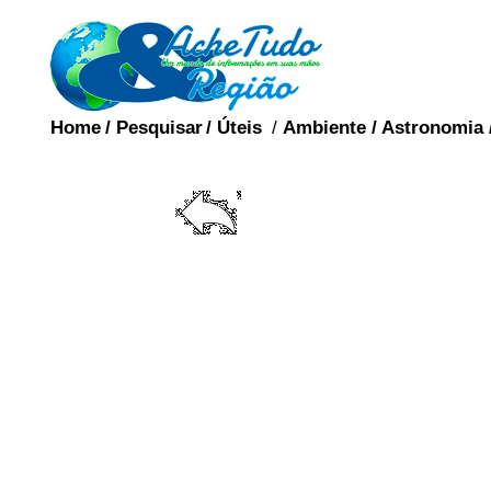
Home
/
Pesquisar
/
Úteis
/
Ambiente
/
Astronomia
A vagina (do latim vagĭn
órgão sexual feminin