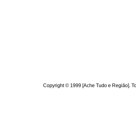
Conheça
o
A
che Tudo
Brasileiros. Cultive o h
de informações úteis
ao
g
ostamos de suas crít
ajudam a melhorar a ca
Copyright © 1999 [Ache Tudo e Região]. To