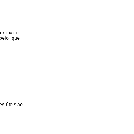
r cívico.
 pelo que
es úteis
ao