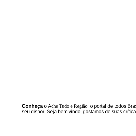
C
onheça
o
A
che Tudo e Região
o portal
de todos Bras
seu dispor
.
Seja b
em vindo
, g
ostamos de suas crític