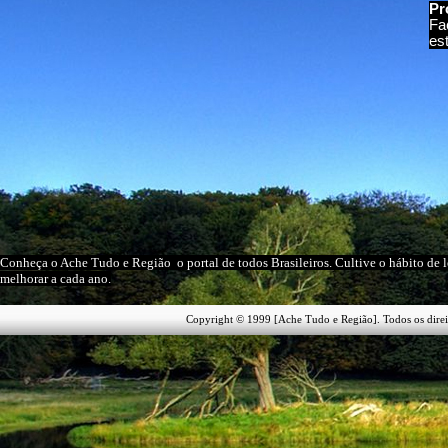
Pr
Fa
es
Conheça o A
che Tudo e Região
o portal
de todos Brasileiros
. Cultive o hábito de 
melhorar a cada ano.
Copyright © 1999 [Ache Tudo e Região]. Todos os direi