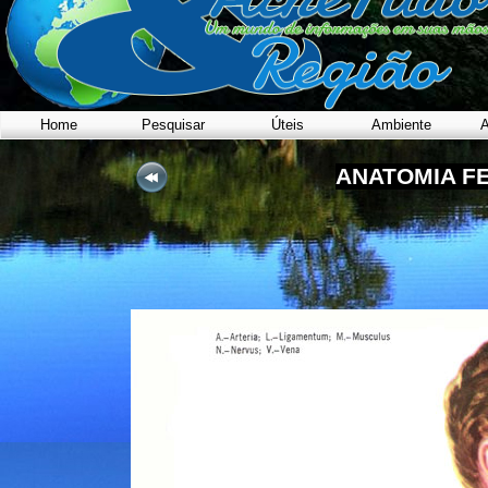
Home
Pesquisar
Úteis
Ambiente
A
ANATOMIA F