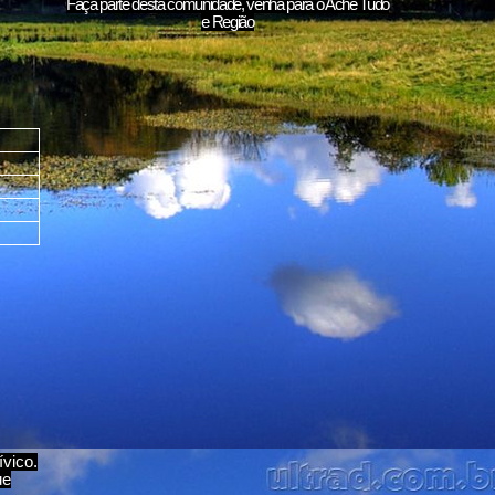
Faça parte desta comunidade, venha para o
Ache Tudo
e Região
ívico.
ue