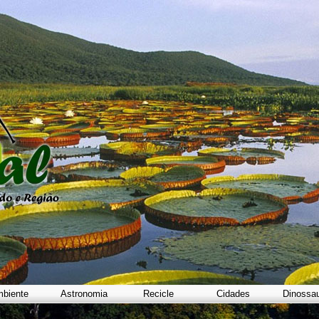
biente
Astronomia
Recicle
Cidades
Dinossa