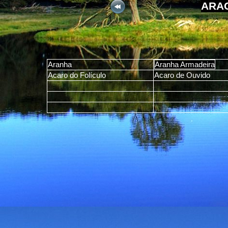
ARAC
Aranha
Aranha Armadeira
Acaro do Folículo
Acaro de Ouvido