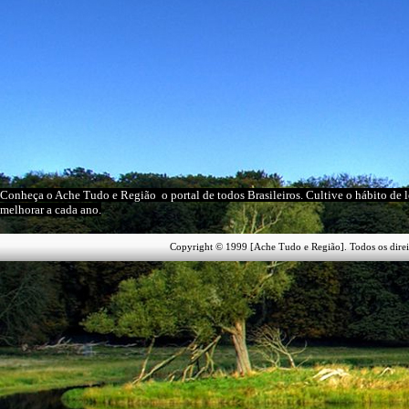
Conheça o A
che Tudo e Região
o portal
de todos Brasileiros
. Cultive o hábito de 
melhorar a cada ano.
Copyright © 1999 [Ache Tudo e Região]. Todos os direi