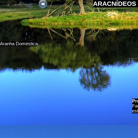
ARACNÍDEOS 
Aranha Doméstica
Pr
Fa
es