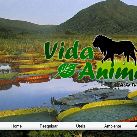
Home
Pesquisar
Úteis
Ambiente
A