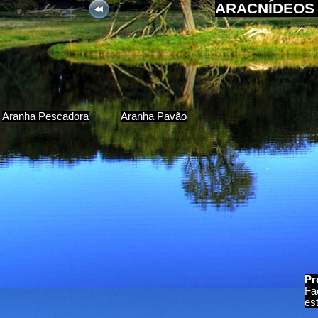
ARACNÍDEOS 
Aranha Pescadora
Aranha Pavão
Pr
Fa
es