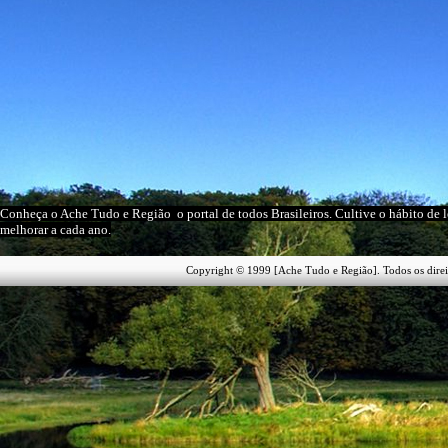
Conheça o A
che Tudo e Região
o portal
de todos Brasileiros
. Cultive o hábito de 
melhorar a cada ano.
Copyright © 1999 [Ache Tudo e Região]. Todos os direi