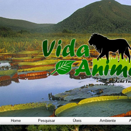
Home
Pesquisar
Úteis
Ambiente
A