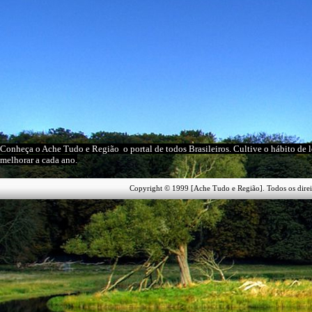
Conheça o A
che Tudo e Região
o portal
de todos Brasileiros
. Cultive o hábito de 
melhorar a cada ano.
Copyright © 1999 [Ache Tudo e Região]. Todos os direi