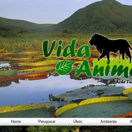
Home
Pesquisar
Úteis
Ambiente
A