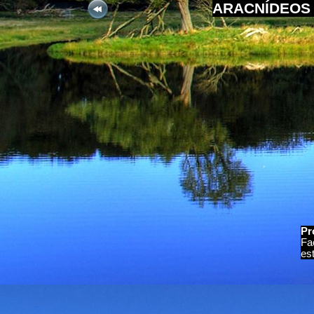
ARACNÍDEOS 
Pr
Fa
es