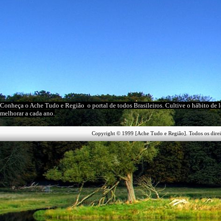
Conheça o A
che Tudo e Região
o portal
de todos Brasileiros
. Cultive o hábito de 
melhorar a cada ano.
Copyright © 1999 [Ache Tudo e Região]. Todos os direi