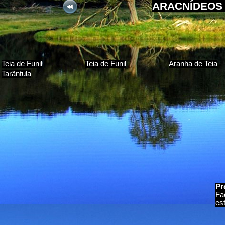
ARACNÍDEOS 
Teia de Funil
Teia de Funil
Aranha de Teia
Tarântula
Pr
Fa
es