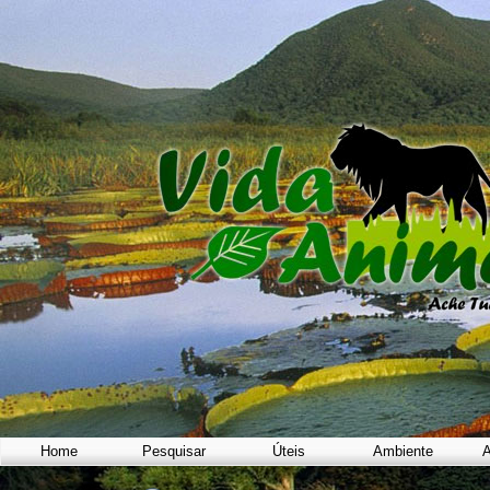
Home
Pesquisar
Úteis
Ambiente
A