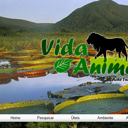
Home
Pesquisar
Úteis
Ambiente
A