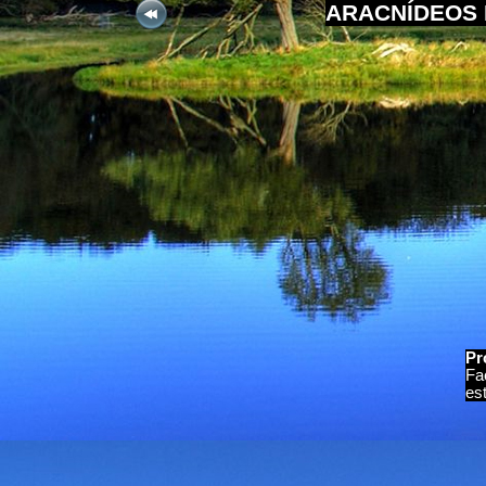
ARACNÍDEOS 
Pr
Fa
es