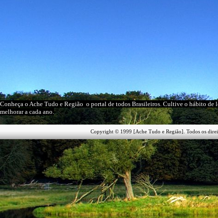
Conheça o A
che Tudo e Região
o portal
de todos Brasileiros
. Cultive o hábito de 
melhorar a cada ano.
Copyright © 1999 [Ache Tudo e Região]. Todos os direi