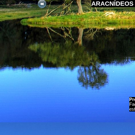
ARACNÍDEOS 
Pr
Fa
es