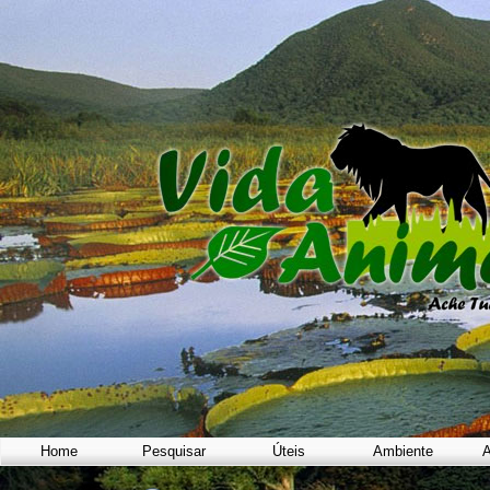
Home
Pesquisar
Úteis
Ambiente
A