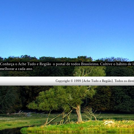
Conheça o A
che Tudo e Região
o portal
de todos Brasileiros
. Cultive o hábito de 
melhorar a cada ano.
Copyright © 1999 [Ache Tudo e Região]. Todos os direi