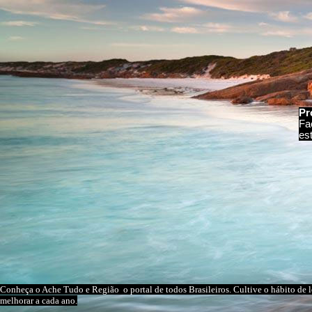
Pr
Fa
es
Conheça o A
che Tudo e Região
o portal
de todos Brasileiros
. Cultive o hábito de 
melhorar a cada ano.