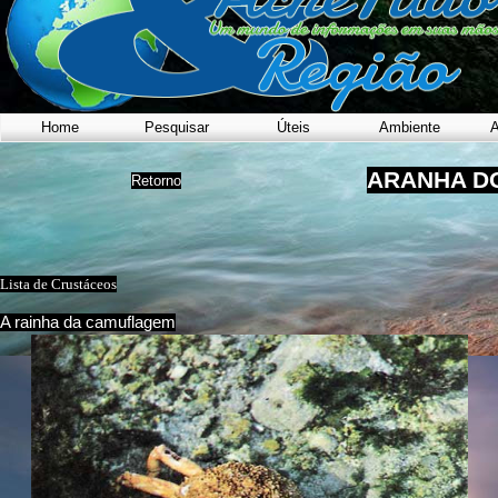
Home
Pesquisar
Úteis
Ambiente
A
ARANHA D
Retorno
Lista de Crustáceos
A rainha da camuflagem