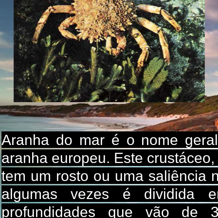
Aranha do mar é o nome geral
aranha europeu. Este crustáceo, 
tem um rosto ou uma saliência n
algumas vezes é dividida 
profundidades que vão de 