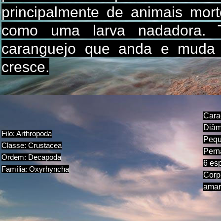
principalmente de animais mor
como uma larva nadadora. T
caranguejo que anda e muda
cresce.
Carac
Diâm
Filo: Arthropoda
Pequ
Classe: Crustacea
Pern
Ordem: Decapoda
6 es
Família: Oxyrhyncha
Corp
amar