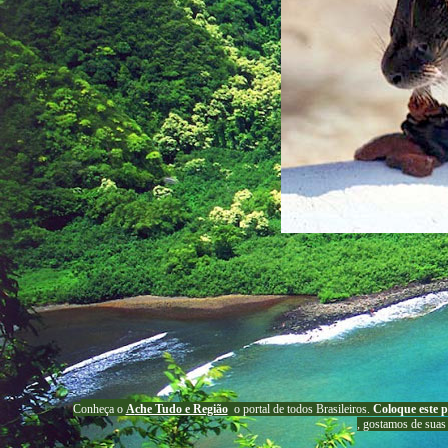
C
onheça o
A
che Tudo e Região
o portal
de todos Brasileiros.
Coloque este p
, g
ostamos de suas 