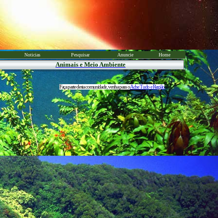
Noticias
Pesquisar
Anuncie
Home
Animais e Meio Ambiente
Faça parte desta comunidade, venha para o
Ache Tudo e Região