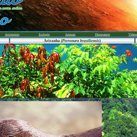
Astronomia
Ecologia
Animais
Dinossauros
Vídeos
Ariranha (
Pteronura brasiliensis
)