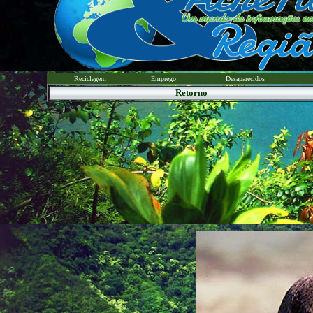
Reciclagem
Emprego
Desaparecidos
Retorno