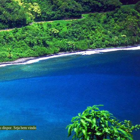
u dispor
.
Seja b
em vindo