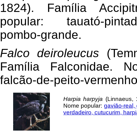
1824). Família Accipi
popular: tauató-pint
pombo-grande.
Falco deiroleucus
(Temm
Família Falconidae. N
falcão-de-peito-vermenho
Harpia harpyja
(Linnaeus, 1
Nome popular:
gavião-real,
verdadeiro, cutucurim, harpi