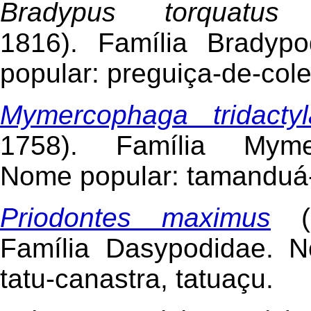
Bradypus torquatu
1816). Família Bradyp
popular: preguiça-de-cole
Mymercophaga tridactyl
1758). Família Mymer
Nome popular: tamanduá-
Priodontes maximus
Família Dasypodidae. N
tatu-canastra, tatuaçu.