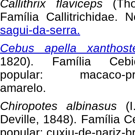
Callithrix flaviceps
(Tho
Família Callitrichidae. 
sagui-da-serra.
Cebus apella xanthost
1820). Família Ceb
popular: macaco-preg
amarelo.
Chiropotes albinasus
(I
Deville, 1848). Família 
popular: cuxiu-de-nariz-b