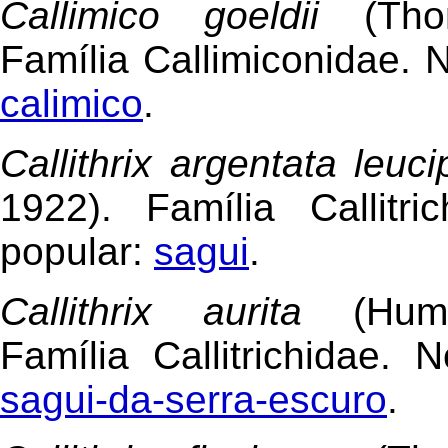
Callimico goeldii
(Th
Família Callimiconidae. 
calimico
.
Callithrix argentata leuc
1922). Família Callitr
popular:
sagui
.
Callithrix aurita
(Humbo
Família Callitrichidae. 
sagui-da-serra-escuro
.