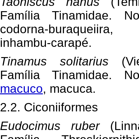
Taoniscus nanus
(Temm
Família Tinamidae. N
codorna-buraqueiira
inhambu-carapé.
Tinamus solitarius
(Vie
Família Tinamidae. N
macuco
, macuca.
2.2. Ciconiiformes
Eudocimus ruber
(Linn