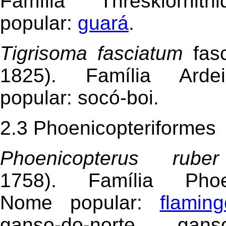
Família Threskiornit
popular:
guará
.
Tigrisoma fasciatum
fas
1825). Família Ard
popular: socó-boi.
2.3 Phoenicopteriformes
Phoenicopterus ruber
1758). Família Phoen
Nome popular:
flamin
ganso-do-norte, ganso-