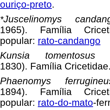
ouriço-preto
.
Juscelinomys candan
*
1965). Família Crice
popular:
rato-candango
Kunsia tomentosus
(L
1830). Família Cricetidae
Phaenomys ferrugin
1894). Família Crice
popular:
rato-do-mato
-fer