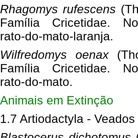
Rhagomys rufescens
(Th
Família Cricetidae. N
rato-do-mato-laranja.
Wilfredomys oenax
(Tho
Família Cricetidae. N
rato-do-mato.
Animais em Extinção
1.7 Artiodactyla - Veados
Blastocerus dichotomus
(