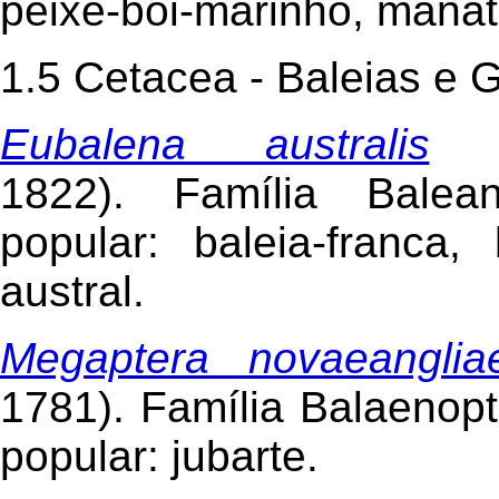
peixe-boi-marinho, manat
1.5 Cetacea - Baleias e G
Eubalena australis
(D
1822). Família Balea
popular: baleia-franca, 
austral.
Megaptera novaeanglia
1781). Família Balaenop
popular: jubarte.