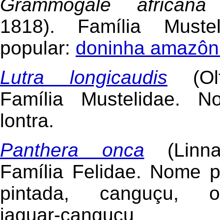
Grammogale africana
(
1818). Família Muste
popular:
doninha amazôn
Lutra longicaudis
(Olf
Família Mustelidae. N
lontra.
Panthera onca
(Linna
Família Felidae. Nome p
pintada, canguçu, on
jaguar-canguçu