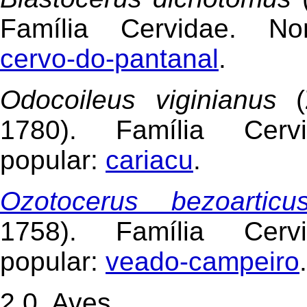
Família Cervidae. No
cervo-do-pantanal
.
Odocoileus viginianus
1780). Família Cer
popular:
cariacu
.
Ozotocerus bezoarticu
1758). Família Cer
popular:
veado-campeiro
.
2.0. Aves