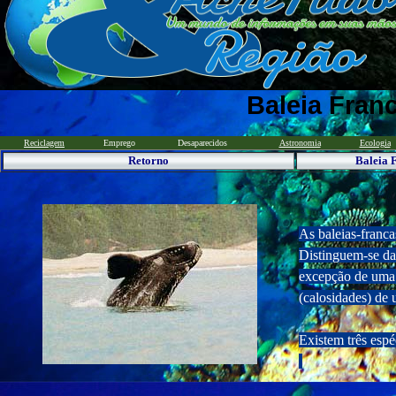
Baleia Fran
Reciclagem
Emprego
Desaparecidos
Astronomia
Ecologia
Retorno
Baleia 
As baleias-franca
Distinguem-se das
excepção de uma 
(calosidades) de
Existem três espé