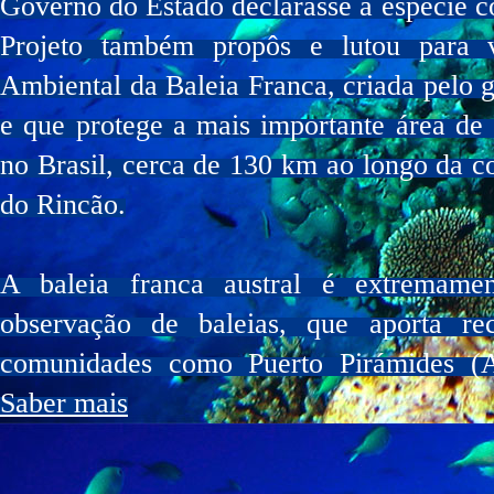
Governo do Estado declarasse a espécie
Projeto também propôs e lutou para 
Ambiental da Baleia Franca, criada pelo 
e que protege a mais importante área de 
no Brasil, cerca de 130 km ao longo da co
do Rincão.
A baleia franca austral é extremame
observação de baleias, que aporta re
comunidades como Puerto Pirámides (Ar
Saber mais