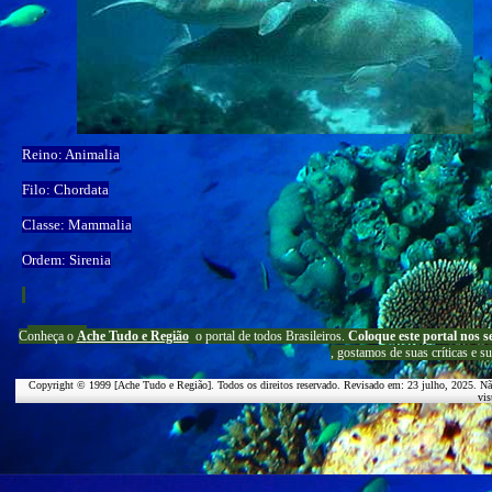
Reino: Animalia
Filo: Chordata
Classe: Mammalia
Ordem: Sirenia
C
onheça o
A
che Tudo e Região
o portal
de todos Brasileiros.
Coloque este portal nos s
, g
ostamos de suas críticas e s
Copyright © 1999 [Ache Tudo e Região]. Todos os direitos reservado. Revisado em:
23 julho, 2025
. Nã
vis