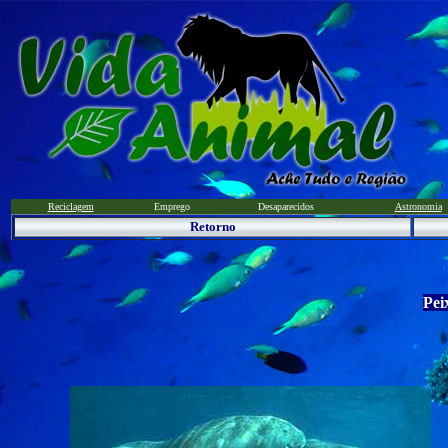
Reciclagem
Emprego
Desaparecidos
Astronomia
Retorno
P
ei