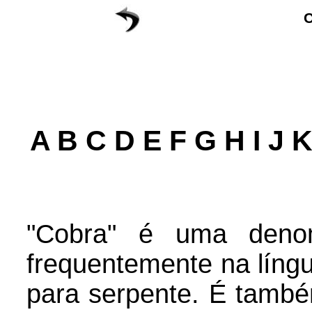
A
B
C
D
E F G H I
J
"Cobra" é uma denomi
frequentemente na líng
para serpente. É tam