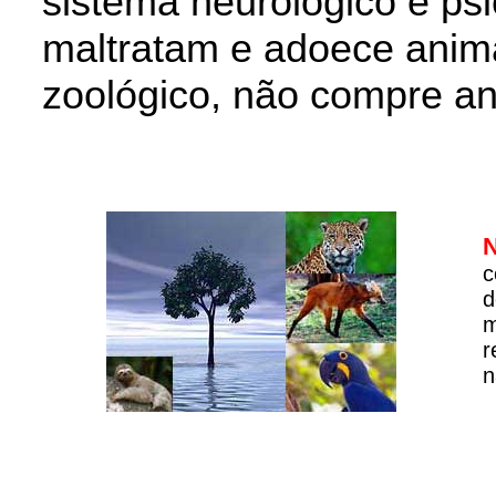
sistema neurológico e ps
maltratam e adoece anim
zoológico, não compre an
c
d
m
r
n