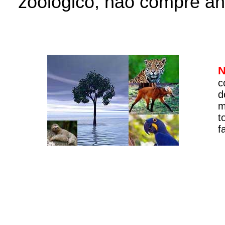
zoológico, não compre an
N
c
d
m
t
f