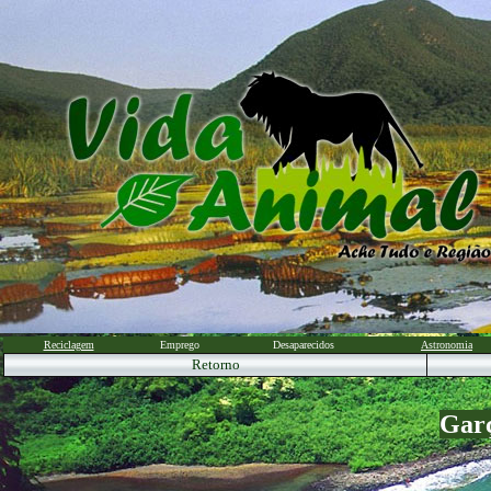
Reciclagem
Emprego
Desaparecidos
Astronomia
Retorno
Garç