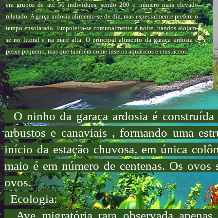
em grupos de até 50 indivíduos, sendo 200 o número mais elevado
relatado. A garça ardosia alimenta-se de dia, mas especialmente prefere o
tempo ensolarado. Empoleira-se comunalmente à noite, bandos alojam-
se no litoral e na maré alta. O principal alimento da garaça ardosia é
peixe pequeno, mas que também come insetos aquáticos e crustáceos.
O ninho da garaça ardosia é construída 
arbustos e canaviais , formando uma estr
início da estação chuvosa, em única colô
maio é em número de centenas. Os ovos sã
ovos.
Ecologia:
Ave migratória rara observada apenas