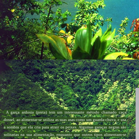
A garça ardosia (preta) tem um interessante método chamado caça
dossel, ao alimentar-se utiliza as suas asas como um guarda-chuva, e usa
a sombra que ela cria para atrair os peixes. Algumas garaças negras são
solitarias na sua alimentação, enquanto que outros tipos alimentam-se