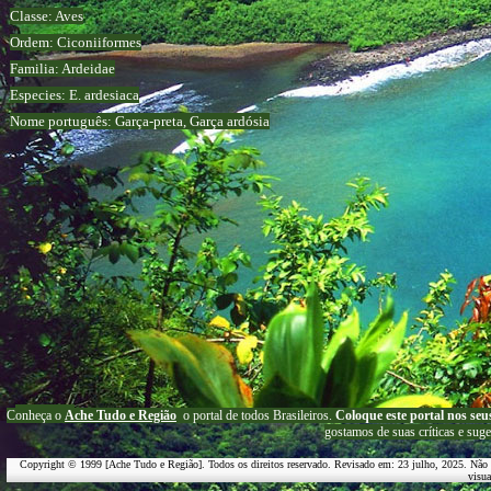
Classe: Aves
Ordem: Ciconiiformes
Familia: Ardeidae
Especies: E. ardesiaca
Nome português: Garça-preta, Garça ardósia
C
onheça o
A
che Tudo e Região
o portal
de todos Brasileiros.
Coloque este portal nos seu
g
ostamos de suas críticas e suge
Copyright © 1999 [Ache Tudo e Região]. Todos os direitos reservado. Revisado em:
23 julho, 2025
. Não 
visu