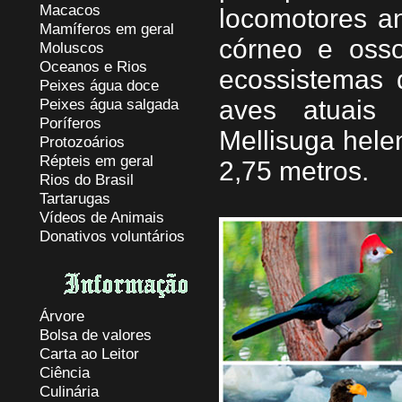
Macacos
locomotores an
Mamíferos em geral
córneo e oss
Moluscos
Oceanos e Rios
ecossistemas d
Peixes água doce
Peixes água salgada
aves atuais
Poríferos
Mellisuga hele
Protozoários
Répteis em geral
2,75 metros.
Rios do Brasil
Tartarugas
Vídeos de Animais
Donativos voluntários
Árvore
Bolsa de valores
Carta ao Leitor
Ciência
Culinária