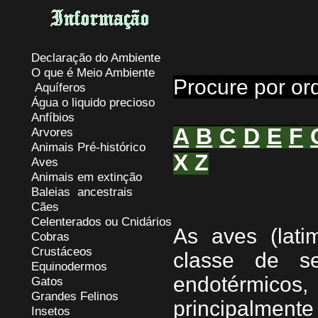
Declaração do Ambiente
O que é Meio Ambiente
Procure por or
Aquíferos
Água o liquido precioso
Anfíbios
A
B
C
D
E
F
Arvores
Animais Pré-histórico
X
Z
Aves
Animais em extinção
Baleias ancestrais
Cães
Celenterados ou Cnidários
As aves (lati
Cobras
Crustáceos
classe de se
Equinodermos
endotérmico
Gatos
Grandes Felinos
principalment
Insetos