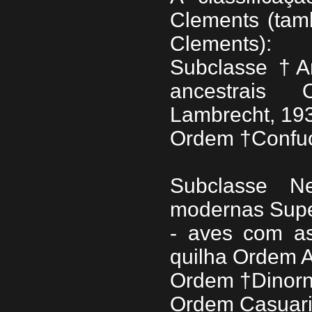
Clements (ta
Clements):
Subclasse †A
ancestrais 
Lambrecht, 193
Ordem †Confuci
Subclasse N
modernas Supe
- aves com as
quilha Ordem A
Ordem †Dinorn
Ordem Casuarii