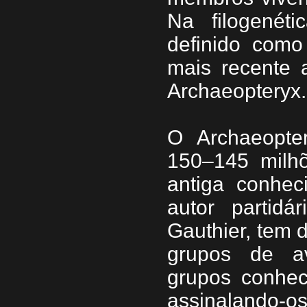
Na filogenét
definido com
mais recente 
Archaeopteryx.
O Archaeopter
150–145 milh
antiga conhec
autor partid
Gauthier, tem d
grupos de av
grupos conheci
assinalando-o