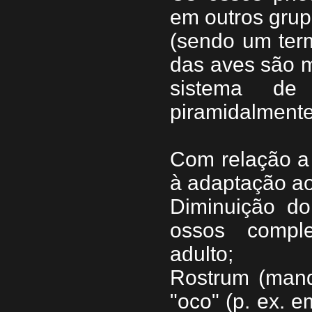
em outros grup
(sendo um ter
das aves são m
sistema de 
piramidalmente
Com relação a 
à adaptação ao
Diminuição do
ossos comple
adulto;
Rostrum (mand
"oco" (p. ex. 