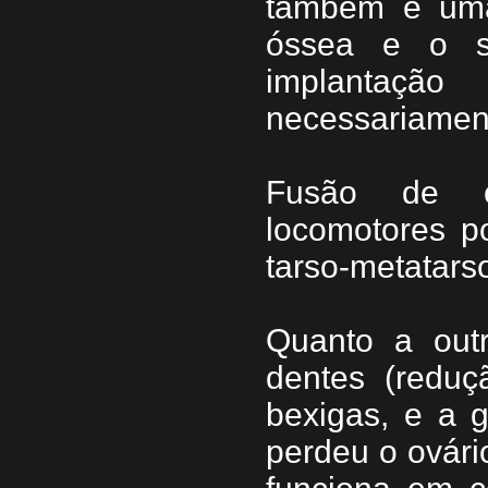
também é uma
óssea e o s
implantaç
necessariament
Fusão de o
locomotores po
tarso-metatars
Quanto a out
dentes (reduç
bexigas, e a 
perdeu o ovári