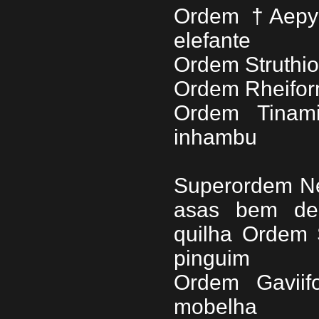
Ordem †Aepyo
elefante
Ordem Struthio
Ordem Rheifor
Ordem Tinami
inhambu
Superordem Ne
asas bem des
quilha Ordem 
pinguim
Ordem Gaviif
mobelha