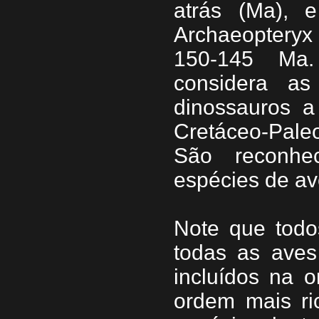
atrás (Ma), 
Archaeopteryx
150-145 Ma.
considera a
dinossauros a
Cretáceo-Pal
São reconhe
espécies de a
Note que tod
todas as aves
incluídos na o
ordem mais ri