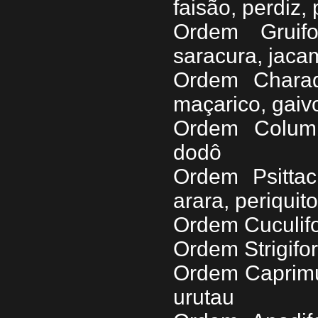
faisão, perdiz,
Ordem Gruif
saracura, jaca
Ordem Charadr
maçarico, gaiv
Ordem Columb
dodô
Ordem Psittac
arara, periquit
Ordem Cuculifo
Ordem Strigifo
Ordem Caprimu
urutau