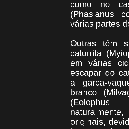
como no caso
(Phasianus co
várias partes
Outras têm s
caturrita (My
em várias ci
escapar do cat
a garça-vaque
branco (Milv
(Eolophus r
naturalmente,
originais, devi