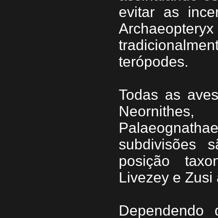
evitar as inc
Archaeopte
tradicionalm
terópodes.
Todas as ave
Neornithes
Palaeognath
subdivisões 
posição tax
Livezey e Zusi
Dependendo d