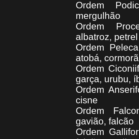
Ordem Podici
mergulhão
Ordem Procel
albatroz, petrel
Ordem Pelecan
atobá, cormorã
Ordem Ciconii
garça, urubu, í
Ordem Anserif
cisne
Ordem Falcon
gavião, falcão
Ordem Gallifo