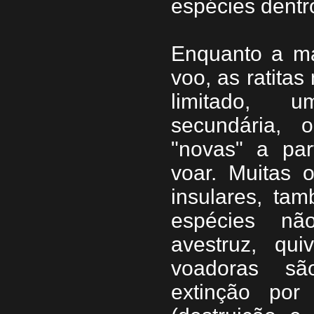
espécies dentr
Enquanto a ma
voo, as ratita
limitado, u
secundária, 
"novas" a par
voar. Muitas o
insulares, ta
espécies nã
avestruz, qu
voadoras sã
extinção por