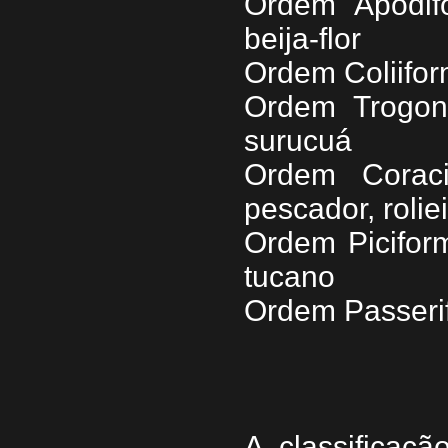
Ordem Apodif
beija-flor
Ordem Coliifor
Ordem Trogon
surucuá
Ordem Coraci
pescador, rolie
Ordem Picifor
tucano
Ordem Passeri
A classificaçã