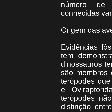
número de 
conhecidas var
Origem das av
Evidências fós
tem demonstr
dinossauros te
são membros d
terópodes que 
e Oviraptori
terópodes não
distinção entr