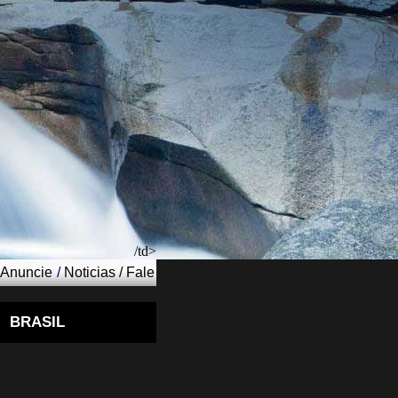
/td>
Anuncie
/
Noticias
/
Fale
BRASIL