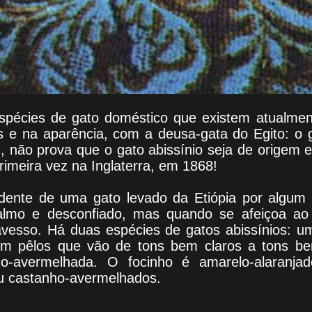
pécies de gato doméstico que existem atualme
os e na aparência, com a deusa-gata do Egito: o g
 não prova que o gato abissínio seja de origem e
rimeira vez na Inglaterra, em 1868!
dente de uma gato levado da Etiópia por algum 
calmo e desconfiado, mas quando se afeiçoa ao
ravesso. Há duas espécies de gatos abissínios: u
m pêlos que vão de tons bem claros a tons be
ho-avermelhada. O focinho é amarelo-alaranja
u castanho-avermelhados.