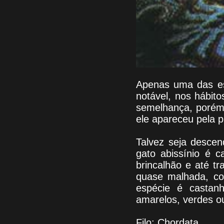
Apenas uma das es
notável, nos hábit
semelhança, porém,
ele apareceu pela p
Talvez seja descen
gato abissínio é 
brincalhão e até t
quase malhada, co
espécie é castan
amarelos, verdes o
Filo: Chordata