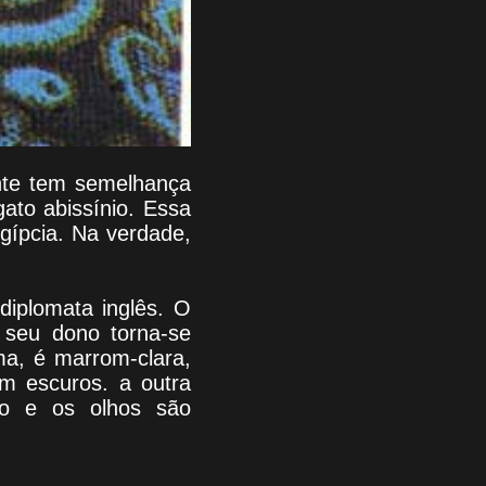
nte tem semelhança
ato abissínio. Essa
gípcia. Na verdade,
diplomata inglês. O
 seu dono torna-se
ma, é marrom-clara,
m escuros. a outra
do e os olhos são