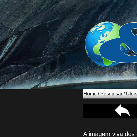
Home
/
Pesquisar
/
Útei
A imagem viva dos 