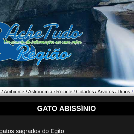
s
/
Ambiente
/
Astronomia
/
Recicle
/
Cidades
/
Árvores
/
Dinos
/
GATO ABISSÍNIO
gatos sagrados do Egito