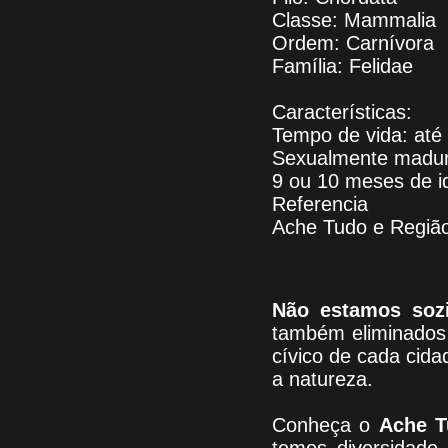
Classe: Mammalia
Ordem: Carnívora
Família: Felidae
Características:
Tempo de vida: até
Sexualmente madu
9 ou 10 meses de i
Referencia
Ache Tudo e Regiã
Não estamos soz
também eliminados 
cívico de cada cid
a natureza.
Conheça
o
A
che T