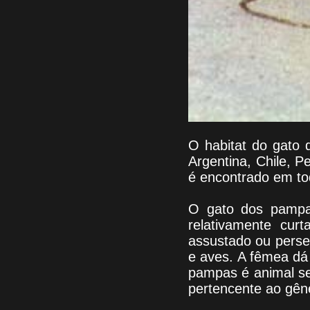
O habitat do gato 
Argentina, Chile, P
é encontrado em t
O gato dos pampas
relativamente cur
assustado ou perse
e aves. A fêmea dá 
pampas é animal se
pertencente ao gêne