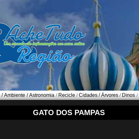
s
/
Ambiente
/
Astronomia
/
Recicle
/
Cidades
/
Árvores
/
Dinos
/
GATO DOS PAMPAS