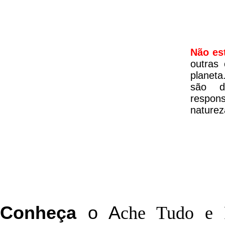
Não es
outras
planeta
são d
respon
naturez
C
onheça
o
A
che Tudo e 