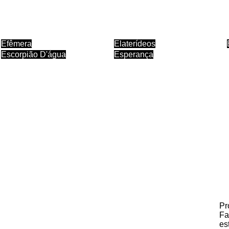
Efêmera
Elaterídeos
Escorpião D'água
Esperança
Pr
Fa
es