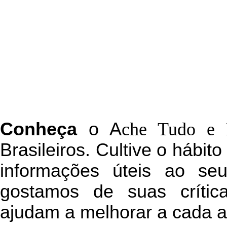
C
onheça
o
A
che Tudo e 
Brasileiros. Cultive o hábit
informações úteis
ao seu 
g
ostamos de suas crític
ajudam a melhorar a cada a