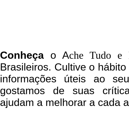
C
onheça
o
A
che Tudo e 
Brasileiros. Cultive o hábit
informações úteis
ao seu 
g
ostamos de suas crític
ajudam a melhorar a cada a