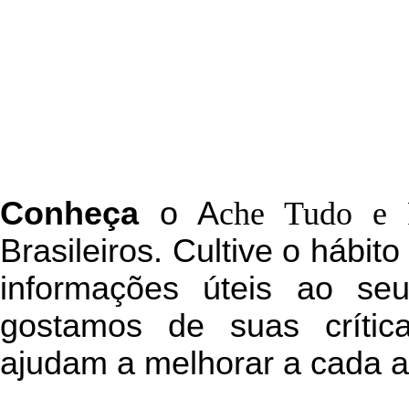
C
onheça
o
A
che Tudo e 
Brasileiros. Cultive o hábit
informações úteis
ao seu 
g
ostamos de suas crític
ajudam a melhorar a cada a