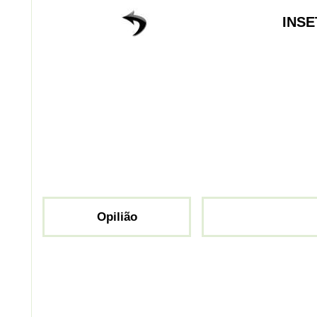
INSE
Opilião