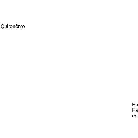
Quironômo
Pr
Fa
es