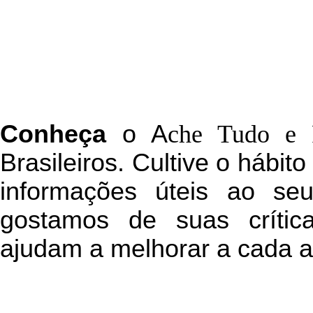
C
onheça
o
A
che Tudo e 
Brasileiros. Cultive o hábit
informações úteis
ao seu 
g
ostamos de suas crític
ajudam a melhorar a cada a