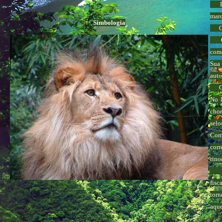
Está
marc
Simbologia
O L
O le
como
Sua 
auto
O l
No l
chor
selo
Como
corr
rino
No 
fisc
tor
aque