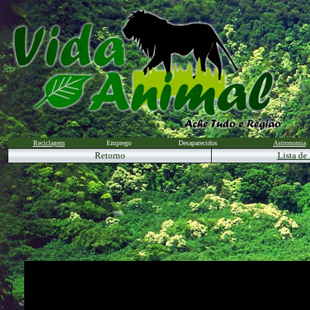
Reciclagem
Emprego
Desaparecidos
Astronomia
Retorno
Lista de