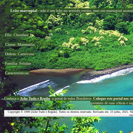
Leão-marsupial
- não é um leão no sentido estrito, mas um marsupial austra
Filo: Chordata
Classe: Mammalia
Ordem: Carnívora
Família: Felidae
Características:
C
onheça o
A
che Tudo e Região
o portal
de todos Brasileiros.
Coloque este portal nos se
g
ostamos de suas críticas e su
Copyright © 1999 [Ache Tudo e Região]. Todos os direitos reservado. Revisado em:
23 julho, 2025
. Nã
vis