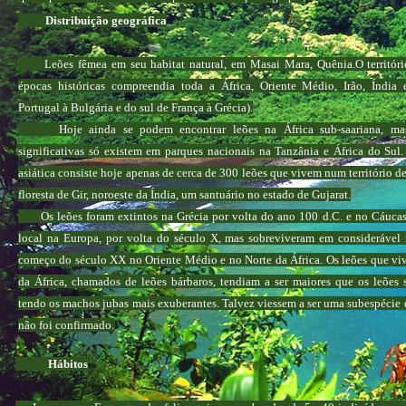
Distribuição geográfica
Leões fêmea em seu habitat natural, em Masai Mara, Quênia.O territóri
épocas históricas compreendia toda a África, Oriente Médio, Irão, Índia
Portugal à Bulgária e do sul de França à Grécia).
Hoje ainda se podem encontrar leões na África sub-saariana, mas
significativas só existem em parques nacionais na Tanzânia e África do Sul.
asiática consiste hoje apenas de cerca de 300 leões que vivem num território 
floresta de Gir, noroeste da Índia, um santuário no estado de Gujarat.
Os leões foram extintos na Grécia por volta do ano 100 d.C. e no Cáucas
local na Europa, por volta do século X, mas sobreviveram em considerável
começo do século XX no Oriente Médio e no Norte da África. Os leões que vi
da África, chamados de leões bárbaros, tendiam a ser maiores que os leões s
tendo os machos jubas mais exuberantes. Talvez viessem a ser uma subespécie 
não foi confirmado.
Hábitos