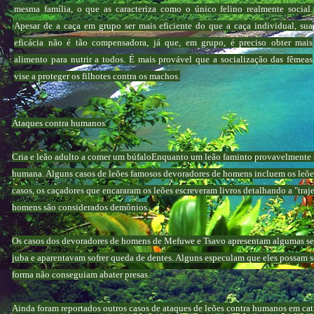
mesma família, o que as caracteriza como o único felino realmente social.
Apesar de a caça em grupo ser mais eficiente do que a caça individual, sua
eficácia não é tão compensadora, já que, em grupo, é preciso obter mais
alimento para nutrir a todos. É mais provável que a socialização das fêmeas
vise a proteger os filhotes contra os machos.
Ataques contra humanos
Cria e leão adulto a comer um búfaloEnquanto um leão faminto provavelmente i
humana. Alguns casos de leões famosos devoradores de homens incluem os leões
casos, os caçadores que encararam os leões escreveram livros detalhando a "traj
homens são considerados demônios.
Os casos dos devoradores de homens de Mefuwe e Tsavo apresentam algumas sem
juba e aparentavam sofrer queda de dentes. Alguns especulam que eles possam se
forma não conseguiam abater presas.
Ainda foram reportados outros casos de ataques de leões contra humanos em cat