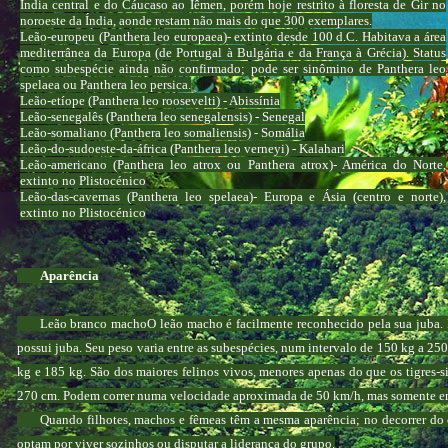
Índia central e do Cáucaso ao Iêmen, porém hoje restrito à floresta de Gir no
noroeste da Índia, aonde restam não mais do que 300 exemplares.
Leão-europeu (Panthera leo europaea)- extinto desde 100 d.C. Habitava a área
mediterrânea da Europa (de Portugal à Bulgária e da França à Grécia). Status
como subespécie ainda não confirmado; pode ser sinômino de Panthera leo
spelaea ou Panthera leo persica.
Leão-etíope (Panthera leo roosevelti) - Abissínia
Leão-senegalês (Panthera leo senegalensis) - Senegal
Leão-somaliano (Panthera leo somaliensis) - Somália
Leão-do-sudoeste-da-áfrica (Panthera leo verneyi) - Kalahari
Leão-americano (Panthera leo atrox ou Panthera atrox)- América do Norte,
extinto no Plistocénico
Leão-das-cavernas (Panthera leo spelaea)- Europa e Ásia (centro e norte),
extinto no Plistocénico
Aparência
Leão branco machoO leão macho é facilmente reconhecido pela sua juba. No
possui juba. Seu peso varia entre as subespécies, num intervalo de 150 kg a 25
kg e 185 kg. São dos maiores felinos vivos, menores apenas do que os tigres-s
270 cm. Podem correr numa velocidade aproximada de 50 km/h, mas somente em
Quando filhotes, machos e fêmeas têm a mesma aparência; no decorrer do c
optam por viver sozinhos ou disputar a liderança do grupo.