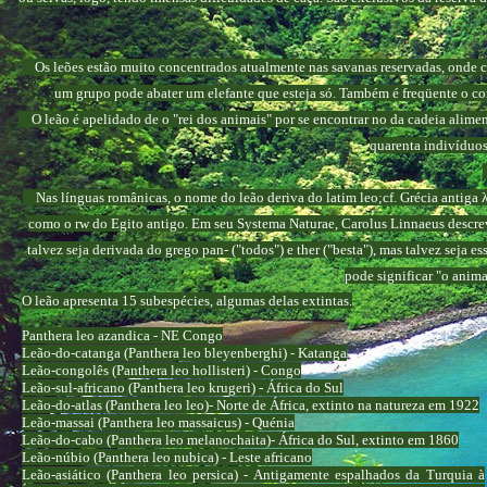
Os leões estão muito concentrados atualmente nas savanas reservadas, onde caç
um grupo pode abater um elefante que esteja só. Também é freqüente o conf
O leão é apelidado de o "rei dos animais" por se encontrar no da cadeia aliment
quarenta indivíduos
Nas línguas românicas, o nome do leão deriva do latim leo;cf. Grécia antiga λέ
como o rw do Egito antigo. Em seu Systema Naturae, Carolus Linnaeus descreveu
talvez seja derivada do grego pan- ("todos") e ther ("besta"), mas talvez seja
pode significar "o anima
O leão apresenta 15 subespécies, algumas delas extintas.
Panthera leo azandica - NE Congo
Leão-do-catanga (Panthera leo bleyenberghi) - Katanga
Leão-congolês (Panthera leo hollisteri) - Congo
Leão-sul-africano (Panthera leo krugeri) - África do Sul
Leão-do-atlas (Panthera leo leo)- Norte de África, extinto na natureza em 1922
Leão-massai (Panthera leo massaicus) - Quénia
Leão-do-cabo (Panthera leo melanochaita)- África do Sul, extinto em 1860
Leão-núbio (Panthera leo nubica) - Leste africano
Leão-asiático (Panthera leo persica) - Antigamente espalhados da Turquia à