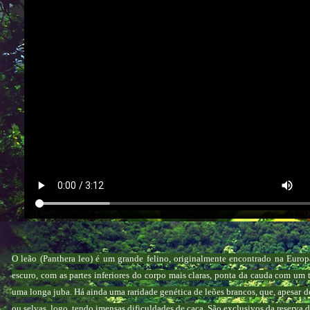
O leão (Panthera leo) é um grande felino, originalmente encontrado na Europa
escuro, com as partes inferiores do corpo mais claras, ponta da cauda com u
uma longa juba. Há ainda uma raridade genética de leões brancos, que, apesar d
ou selvas, logo, tendo imensas dificuldades de caça. São exclusivos da reserva 