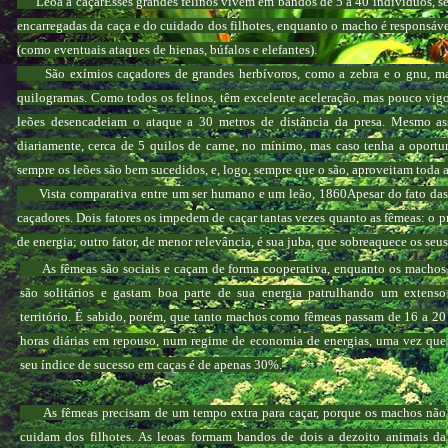
Leoa a caçarEsses grandes felinos vivem em bandos de 5 a 40 indivíduos, send
encarregadas da caça e do cuidado dos filhotes, enquanto o macho é responsáve
(como eventuais ataques de hienas, búfalos e elefantes).
São exímios caçadores de grandes herbívoros, como a zebra e o gnu, mas 
quilogramas. Como todos os felinos, têm excelente aceleração, mas pouco vigor
leões desencadeiam o ataque a 30 metros de distância da presa. Mesmo assi
diariamente, cerca de 5 quilos de carne, no mínimo, mas caso tenha a oport
sempre os leões são bem sucedidos, e, logo, sempre que o são, aproveitam toda a
Vista comparativa entre um ser humano e um leão, 1860Apesar do fato das f
caçadores. Dois fatores os impedem de caçar tantas vezes quanto as fêmeas: o p
de energia; outro fator, de menor relevância, é sua juba, que sobreaquece os se
As fêmeas são sociais e caçam de forma cooperativa, enquanto os machos
são solitários e gastam boa parte de sua energia patrulhando um extenso
território. É sabido, porém, que tanto machos como fêmeas passam de 16 a 20
horas diárias em repouso, num regime de economia de energias, uma vez que
seu índice de sucesso em caças é de apenas 30%.
As fêmeas precisam de um tempo extra para caçar, porque os machos não
cuidam dos filhotes. As leoas formam bandos de dois a dezoito animais da