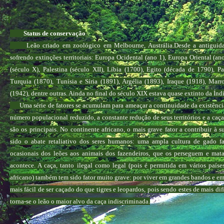
Status de conservação
Leão criado em zoológico em Melbourne, Austrália.Desde a antiguida
sofrendo extinções territoriais: Europa Ocidental (ano 1), Europa Oriental (a
(século X), Palestina (século XII), Líbia (1700), Egito (década de 1790), Pa
Turquia (1870), Tunísia e Síria (1891), Argélia (1893), Iraque (1918), Marro
(1942), dentre outras. Ainda no final do século XIX estava quase extinto da Índi
Uma série de fatores se acumulam para ameaçar a continuidade da existência
número populacional reduzido, a constante redução de seus territórios e a caç
são os principais. No continente africano, o mais grave fator a contribuir à 
sido o abate retaliativo dos seres humanos: uma ampla cultura de gado f
ocasionais dos leões aos animais dos fazendeiros, que os perseguem e ma
acontece. A caça, tanto ilegal como legal (pois é permitida em vários paíse
africano) também tem sido fator muito grave: por viver em grandes bandos e em 
mais fácil de ser caçado do que tigres e leopardos, pois sendo estes de mais difí
torna-se o leão o maior alvo da caça indiscriminada.