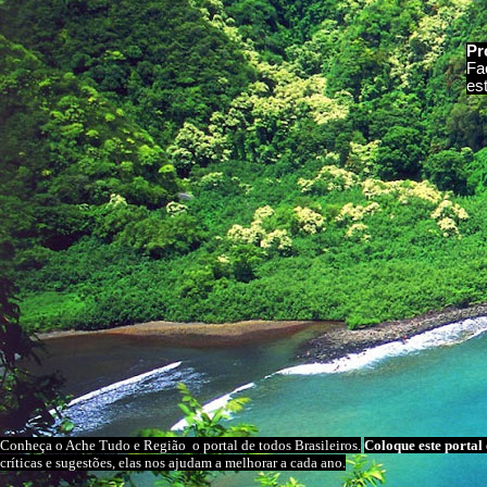
Pr
Fa
es
Conheça o A
che Tudo e Região
o portal
de todos Brasileiros.
Coloque este portal 
críticas e sugestões, elas nos ajudam a melhorar a cada ano.