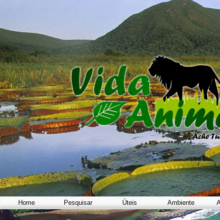
Home
Pesquisar
Úteis
Ambiente
A