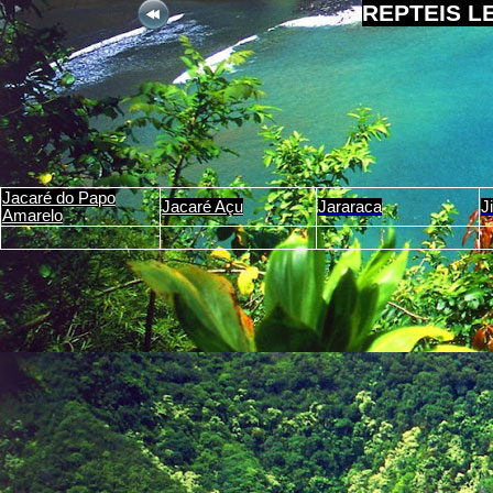
REPTEIS L
Jacaré do Papo
Jacaré Açu
Jararaca
J
Amarelo