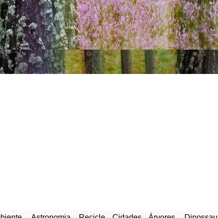
biente
Astronomia
Recicle
Cidades
Árvores
Dinossau