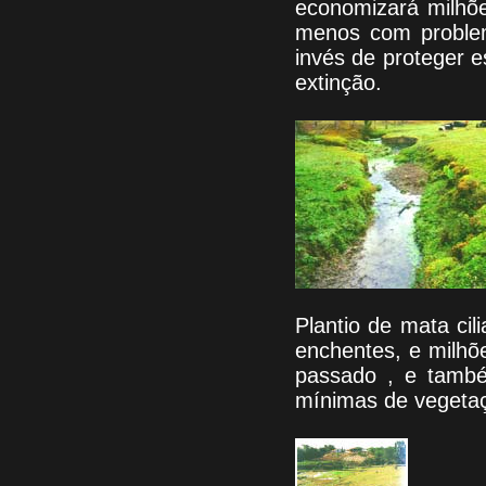
economizará milhõe
menos com problem
invés de proteger e
extinção.
Plantio de mata cil
enchentes, e milhõ
passado , e també
mínimas de vegetaç