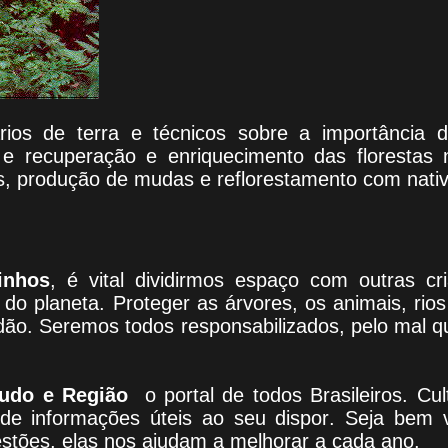
ários de terra e técnicos sobre a importância
s e recuperação e enriquecimento das florestas 
s, produção de mudas e reflorestamento com nativ
inhos
, é vital dividirmos espaço com outras c
do planeta. Proteger as árvores, os animais, rio
adão. Seremos todos responsabilizados, pelo mal 
udo e Região
o portal
de todos Brasileiros. Cul
 de informações úteis
ao seu dispor
.
Seja b
em v
estões, elas nos ajudam a melhorar a cada ano.