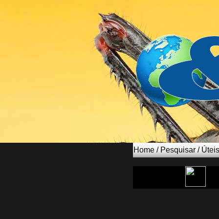
Home
/
Pesquisar
/
Útei