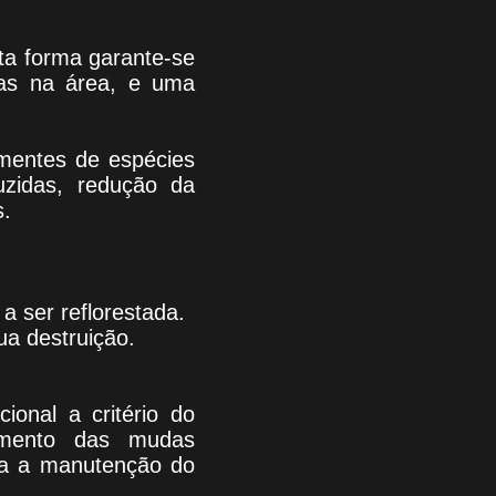
ta forma garante-se
das na área, e uma
ementes de espécies
uzidas, redução da
s.
:
a ser reflorestada.
ua destruição.
ional a critério do
eamento das mudas
lita a manutenção do