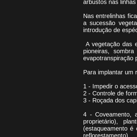
arbustos nas linhas 
Nas entrelinhas fi
a sucessão vegeta
introdução de espéc
A vegetação das en
pioneiras, sombra
evapotranspiração p
Para implantar um 
1 - Impedir o acess
2 - Controle de for
3 - Roçada dos capi
4 - Coveamento, ap
proprietário), p
(estaqueamento é op
reflorestamento).