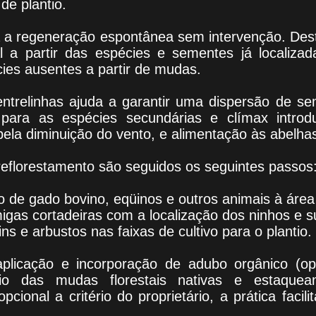
de plantio.
ca a regeneração espontânea sem intervenção. Des
l a partir das espécies e sementes já localiza
ies ausentes a partir de mudas.
trelinhas ajuda a garantir uma dispersão de s
 para as espécies secundárias e clímax introd
ela diminuição do vento, e alimentação às abelha
reflorestamento são seguidos os seguintes passos
o de gado bovino, eqüinos e outros animais à área 
migas cortadeiras com a localização dos ninhos e s
ns e arbustos nas faixas de cultivo para o plantio.
licação e incorporação de adubo orgânico (opc
lantio das mudas florestais nativas e estaqu
cional a critério do proprietário, a prática faci