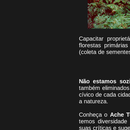
Capacitar propriet
florestas primária
(coleta de semente
Não estamos soz
também eliminados 
cívico de cada cid
a natureza.
Conheça
o
A
che T
temos
diversidade
suas críticas e sug