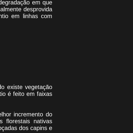
e degradação em que
talmente desprovida
antio em linhas com
do existe vegetação
io é feito em faixas
elhor incremento do
 florestais nativas
roçadas dos capins e