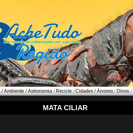
s
/
Ambiente
/
Astronomia
/
Recicle
/
Cidades
/
Árvores
/
Dinos
/
MATA CILIAR