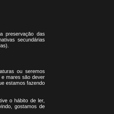
 da preservação das
nativas secundárias
as).
riaturas ou seremos
s e mares são dever
que estamos fazendo
tive o hábito de ler,
indo
, g
ostamos de