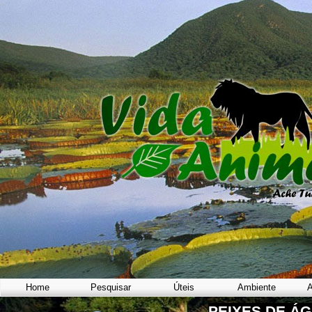
Home
Pesquisar
Úteis
Ambiente
A
PEIXES DE Á