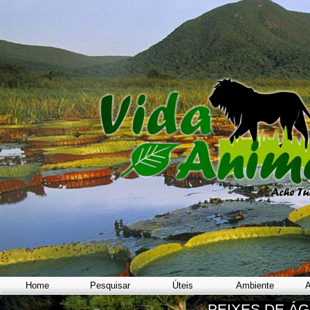
Home
Pesquisar
Úteis
Ambiente
A
PEIXES DE Á