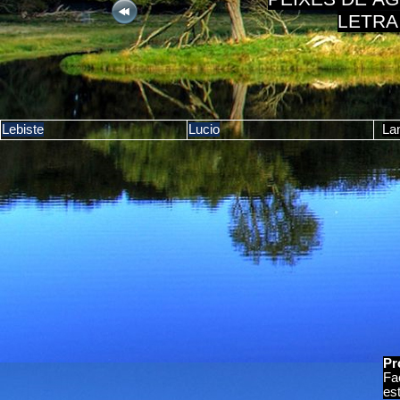
LETRA
Lebiste
Lucio
La
Pr
Fa
es