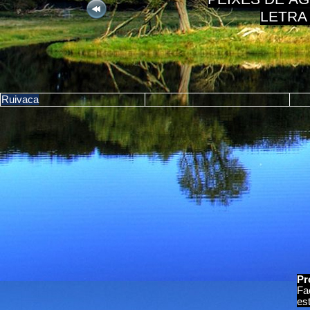
LETRA
Ruivaca
Pr
Fa
es