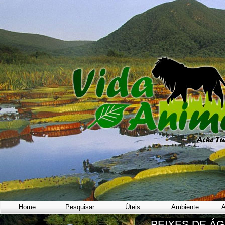
Home
Pesquisar
Úteis
Ambiente
A
PEIXES DE Á