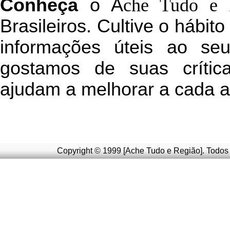
C
onheça
o
A
che Tudo e 
Brasileiros. Cultive o hábit
informações úteis
ao seu 
g
ostamos de suas crític
ajudam a melhorar a cada a
Copyright © 1999 [Ache Tudo e Região]. Todos 