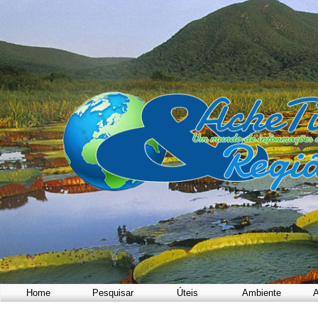
Home
Pesquisar
Úteis
Ambiente
A