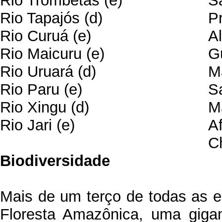
Rio Trombetas (e)
S
Rio Tapajós (d)
P
Rio Curuá (e)
A
Rio Maicuru (e)
G
Rio Uruará (d)
M
Rio Paru (e)
S
Rio Xingu (d)
M
Rio Jari (e)
A
C
Biodiversidade
Mais de um terço de todas as 
Floresta Amazônica, uma gigant