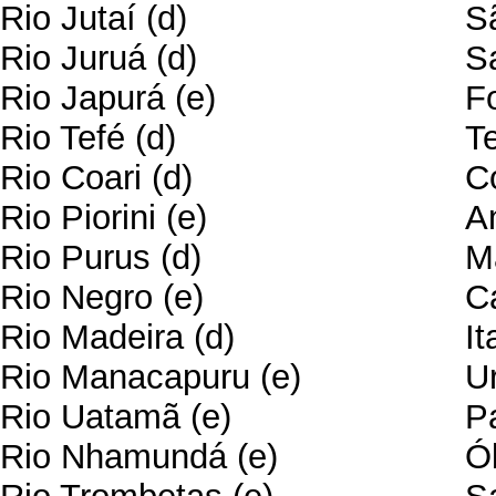
Rio Jutaí (d)
S
Rio Juruá (d)
S
Rio Japurá (e)
F
Rio Tefé (d)
T
Rio Coari (d)
C
Rio Piorini (e)
A
Rio Purus (d)
M
Rio Negro (e)
C
Rio Madeira (d)
It
Rio Manacapuru (e)
U
Rio Uatamã (e)
Pa
Rio Nhamundá (e)
Ó