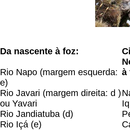
Da nascente à foz:
C
N
Rio Napo (margem esquerda:
à 
e)
Rio Javari (margem direita: d )
N
ou Yavari
Iq
Rio Jandiatuba (d)
P
Rio Içá (e)
C