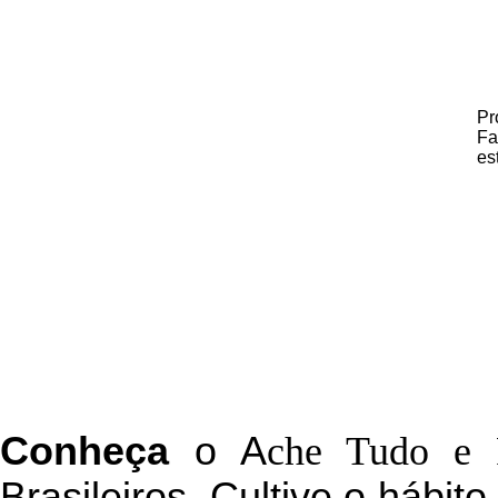
Pr
Fa
es
C
onheça
o
A
che Tudo e 
Brasileiros. Cultive o hábit